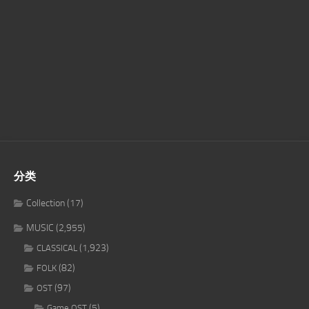
分类
Collection
(17)
MUSIC
(2,955)
(1,923)
CLASSICAL
(82)
FOLK
(97)
OST
(5)
Game OST