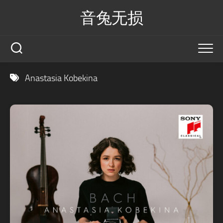
Skip
音兔无损
to
content
Anastasia Kobekina