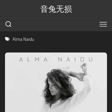
Skip
音兔无损
to
content
Alma Naidu