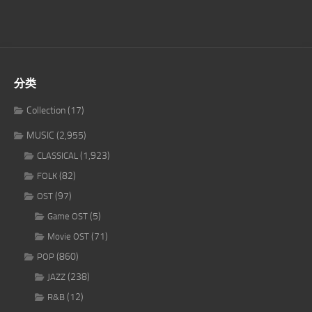
分类
Collection
(17)
MUSIC
(2,955)
(1,923)
CLASSICAL
(82)
FOLK
(97)
OST
(5)
Game OST
(71)
Movie OST
(860)
POP
(238)
JAZZ
(12)
R&B