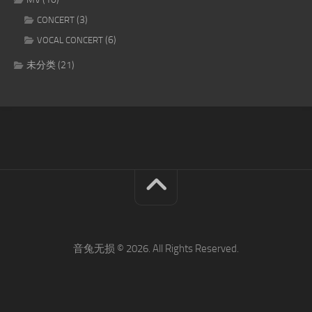
(3)
CONCERT
(6)
VOCAL CONCERT
未分类
(21)
音兔无损 © 2026. All Rights Reserved.