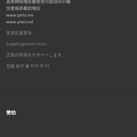
原来网站地址被攻击污染访问不稳
注意保存新的地址
www.yintu.me
www.ytws.net
支持正版音乐。
Support genuine music.
正規の音楽をサポートします。
정품 음악 을 지지 하 다.
赞助