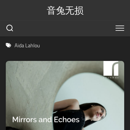
Skip
音兔无损
to
content
Aïda Lahlou