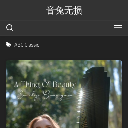
Skip
音兔无损
to
content
ABC Classic