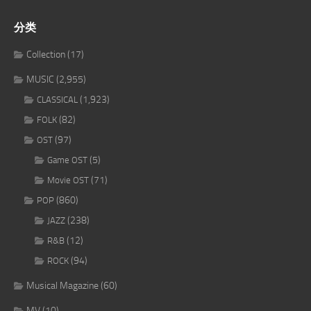
分类
Collection
(17)
MUSIC
(2,955)
(1,923)
CLASSICAL
(82)
FOLK
(97)
OST
(5)
Game OST
(71)
Movie OST
(860)
POP
(238)
JAZZ
(12)
R&B
(94)
ROCK
Musical Magazine
(60)
MV
(10)