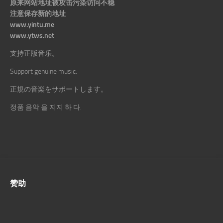
原来网站地址被攻击污染访问不稳
注意保存新的地址
www.yintu.me
www.ytws.net
支持正版音乐。
Support genuine music.
正規の音楽をサポートします。
정품 음악 을 지지 하 다.
赞助