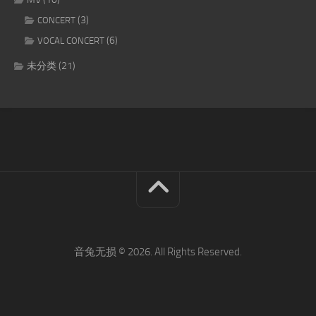
(3)
CONCERT
(6)
VOCAL CONCERT
未分类
(21)
音兔无损 © 2026. All Rights Reserved.