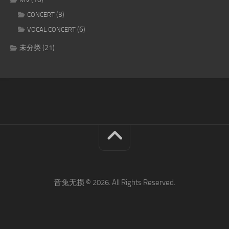
(3)
CONCERT
(6)
VOCAL CONCERT
未分类
(21)
音兔无损 © 2026. All Rights Reserved.