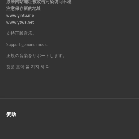
原来网站地址被攻击污染访问不稳
注意保存新的地址
www.yintu.me
www.ytws.net
支持正版音乐。
Support genuine music.
正規の音楽をサポートします。
정품 음악 을 지지 하 다.
赞助