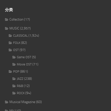
分类
Collection
(17)
MUSIC
(2,957)
(1,924)
CLASSICAL
(82)
FOLK
(97)
OST
(5)
Game OST
(71)
Movie OST
(861)
POP
(238)
JAZZ
(12)
R&B
(94)
ROCK
Musical Magazine
(60)
MV
(10)