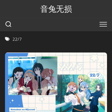
Skip
音兔无损
to
content
22/7