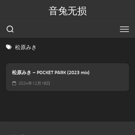
Skip
音兔无损
to
content
松原みき
松原みき – POCKET PARK (2023 mix)
2024年12月18日