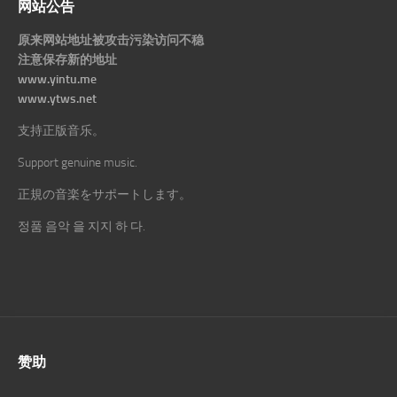
网站公告
原来网站地址被攻击污染访问不稳
注意保存新的地址
www.yintu.me
www.ytws.net
支持正版音乐。
Support genuine music.
正規の音楽をサポートします。
정품 음악 을 지지 하 다.
赞助