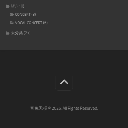
MV
(10)
(3)
CONCERT
(6)
VOCAL CONCERT
未分类
(21)
音兔无损 © 2026. All Rights Reserved.