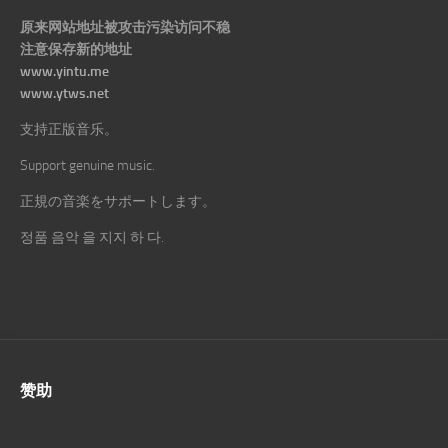
原来网站地址被攻击污染访问不稳
注意保存新的地址
www.yintu.me
www.ytws.net
支持正版音乐。
Support genuine music.
正規の音楽をサポートします。
정품 음악 을 지지 하 다.
赞助