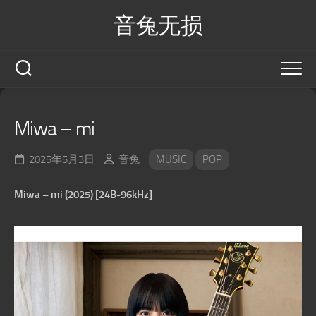
Skip
音兔无损
to
content
Miwa – mi
2025年5月3日
音兔
MUSIC
POP
Miwa – mi (2025) [24B-96kHz]