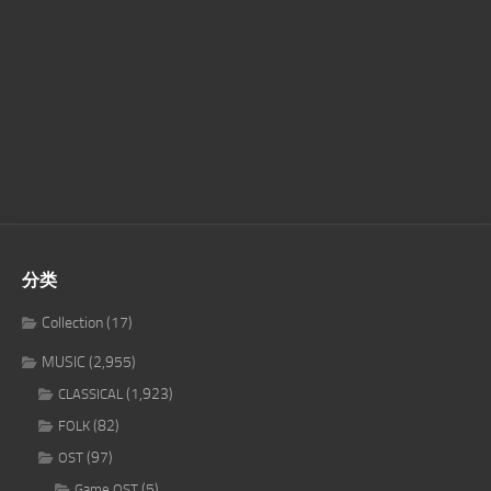
分类
Collection
(17)
MUSIC
(2,955)
(1,923)
CLASSICAL
(82)
FOLK
(97)
OST
(5)
Game OST