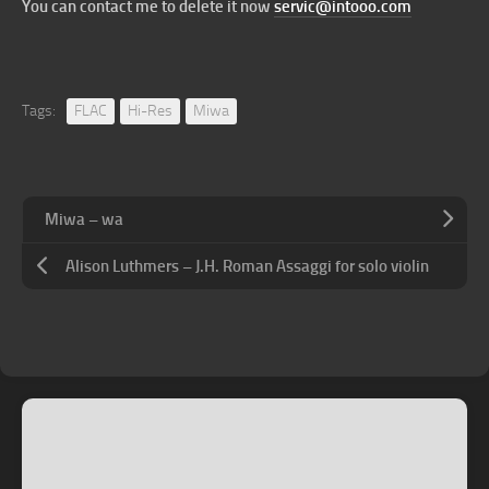
You can contact me to delete it now
servic@intooo.com
Tags:
FLAC
Hi-Res
Miwa
Miwa – wa
Alison Luthmers – J.H. Roman Assaggi for solo violin