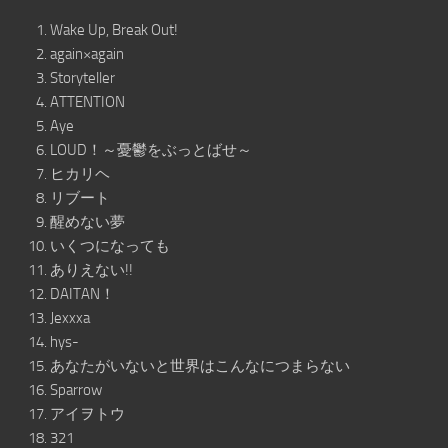
Wake Up, Break Out!
again×again
Storyteller
ATTENTION
Aye
LOUD！～憂鬱をぶっとばせ～
ヒカリヘ
リブート
醒めない夢
いくつになっても
ありえない!!
DAITAN！
Jexxxa
hys-
あなたがいないと世界はこんなにつまらない
Sparrow
アイヲトウ
321