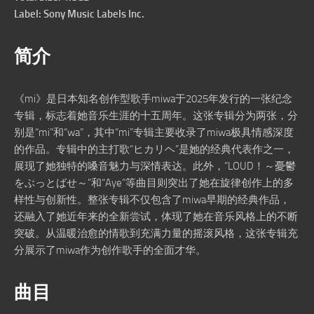
Label: Sony Music Labels Inc.
简介
《mi》是日本知名创作型歌手miwa于2025年发行的一张纪念
专辑，标志着她音乐生涯的十五周年。这张专辑分为两张，分
别是“mi”和“wa”，其中“mi”专辑主要收录了miwa极具情感深度
的作品。专辑中的主打歌“ヒカリヘ”是她的经典代表作之一，
展现了她独特的嗓音魅力与深情表达。此外，“LOUD！～憂鬱
をぶっとばせ～”和“Aye”等曲目则突出了她在旋律创作上的多
样性与创新性。整张专辑不仅包含了miwa早期的经典作品，
还融入了她近年来的全新尝试，体现了她在音乐风格上的不断
突破。从温暖治愈的情歌到充满力量的摇滚风格，这张专辑充
分展示了miwa作为创作歌手的全面才华。
曲目