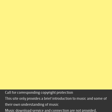
Call for corresponding copyright protection
This site only provides a brief introduction to music and some of
their own understanding of music
Music download service and connection are not provided.