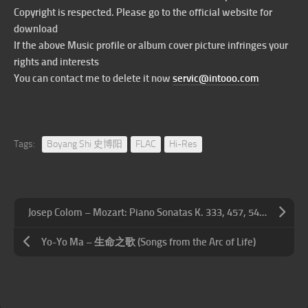
Copyright is respected. Please go to the official website for
download
If the above Music profile or album cover picture infringes your
rights and interests
You can contact me to delete it now
servic@intooo.com
Tags:
Boyang Shi 史博阳
FLAC
Hi-Res
Josep Colom – Mozart: Piano Sonatas K. 333, 457, 545 & 576
Yo-Yo Ma – 生命之歌 (Songs from the Arc of Life)