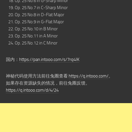
Op. 25 No.6 in G-Sharp Minor
Op. 25 No.7 in C-Sharp Minor
Op. 25 No.8 in D-Flat Major
Op. 25 No.9 in G-Flat Major
Op. 25 No.10 in B Minor
Op. 25 No.11 in A Minor
Op. 25 No.12 in C Minor
国内：
https://pan.intooo.com/s/7rq4IK
神秘代码使用方法前往兔圈查看
https://q.intooo.com/
。
如果存在资源缺失的情况，前往兔圈反馈。
https://q.intooo.com/d/4/24