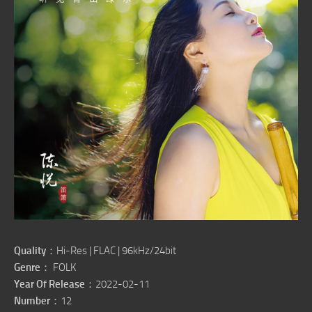
Quality
：Hi-Res | FLAC | 96kHz/24bit
Genre
： FOLK
Year Of Release
：2022-02-11
Number
：12