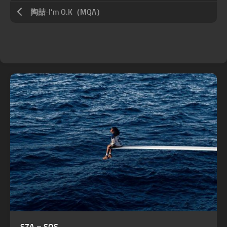
陶喆-I’m O.K（MQA）
SZA – SOS