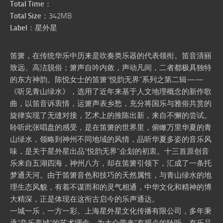
Total Time
：
Total Size
：342MB
Label
：星外星
笛箫，在传统华乐中历来是吹奏类乐器的代表领衔。笛音清丽
致远、高洁脱俗；箫声自吟内敛，声动凡间，二者都极具独特
的东方神韵。陈悦女士的笛箫“悦韵无界”系列之第二辑——
《听见青山绿水》，选用了近年来基于人文地理概念的新作歌
曲，以笛音诉衷情，运箫声表乡愁，充分将国乐与雅俗共赏的
旋律实现了无缝对接，艺术上的推陈出新，来自不懈的尝试。
聆听此张唱盘的感受，是在笛箫的世界里，俯瞰万里华夏的青
山绿水，领略到神州不同地域的风情，品听华夏多姿的音乐风
味，是关于星外星出品“悦韵无界”企划的初衷。十三首原创音
乐来自五湖四海，神州八方，却在笛箫引领下，汇成了一条托
梦通天河。由于笛箫音色和技巧的天然属性，与青山绿水的地
理生态风貌，有着不谋而和的灵气相通，中华文化和精神的博
大精深，正是体现在这衔古启今的乐声通达。
一城一乐，一方一彩。上海星外星文化传播有限公司，多年秉