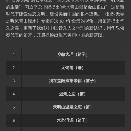
承“音乐亮城”的艺术理念，为大众带来“有观点的聆听，有乐品
的生活”。习近平总书记提出“绿水青山就是金山银山”，这是新
时代下建设生态文明、建设美丽中国的根本遵循。《悦韵无界
之听见青山绿水》专辑再次以中华全景的视角，用笛箫描出华
乐之美，更新了我们对中国音乐人文地理的新认识，用华乐领
奏代表的笛箫，开启描绘出生态美丽中国的新蓝图。
1
乡愁大理（笛子）
2
无锡雨（箫）
3
我在益阳煮茶等你（笛子）
4
温州之恋（箫）
5
天明山温泉之恋（箫）
6
水韵洱源（笛子）