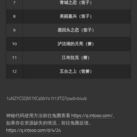
7
青城之恋（笛子）
8
美丽嘉兴（笛子）
9
鹿回头之恋（笛子）
10
泸沽湖的月亮（箫）
11
江布拉克（箫）
12
五台之上（笛箫）
1uNZYCSQM7XCa5bYo1t13TQ?pwd=b4vb
神秘代码使用方法前往兔圈查看
https://q.intooo.com/
。
如果存在资源缺失的情况，前往兔圈反馈。
https://q.intooo.com/d/4/24