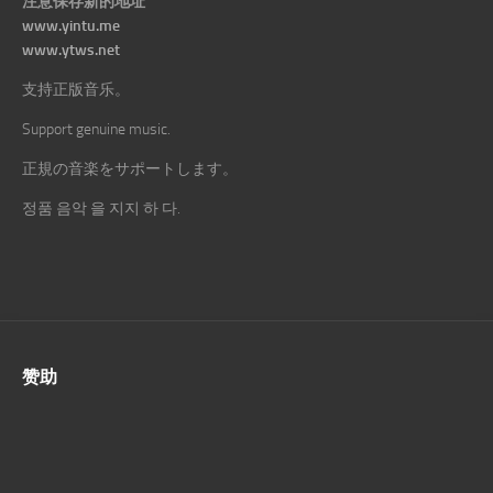
注意保存新的地址
www.yintu.me
www.ytws.net
支持正版音乐。
Support genuine music.
正規の音楽をサポートします。
정품 음악 을 지지 하 다.
赞助