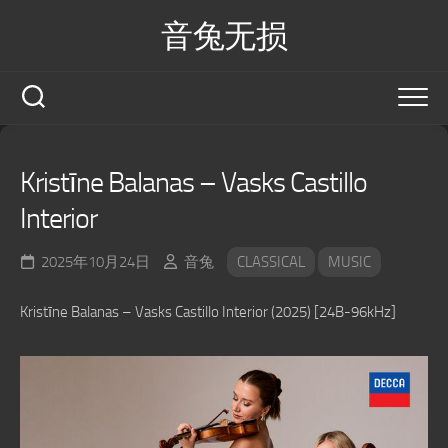
Skip
音兔无损
to
content
Kristīne Balanas – Vasks Castillo
Interior
2025年10月24日
音兔
CLASSICAL
MUSIC
Kristīne Balanas – Vasks Castillo Interior (2025) [24B-96kHz]