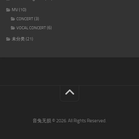
MV
(10)
(3)
CONCERT
(6)
VOCAL CONCERT
未分类
(21)
音兔无损 © 2026. All Rights Reserved.