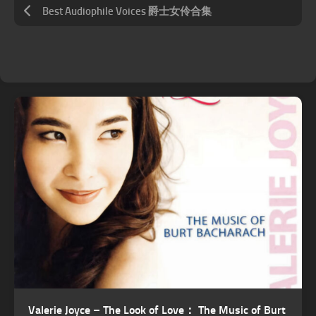
Best Audiophile Voices 爵士女伶合集
Valerie Joyce – The Look of Love： The Music of Burt