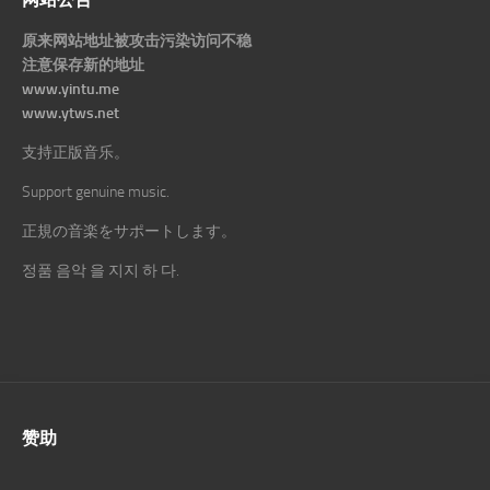
原来网站地址被攻击污染访问不稳
注意保存新的地址
www.yintu.me
www.ytws.net
支持正版音乐。
Support genuine music.
正規の音楽をサポートします。
정품 음악 을 지지 하 다.
赞助