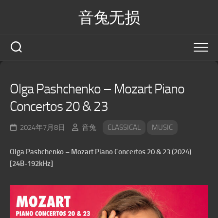
Skip
音兔无损
to
content
Olga Pashchenko – Mozart Piano
Concertos 20 & 23
2024年7月8日
音兔
CLASSICAL
MUSIC
Olga Pashchenko – Mozart Piano Concertos 20 & 23 (2024)
[24B-192kHz]