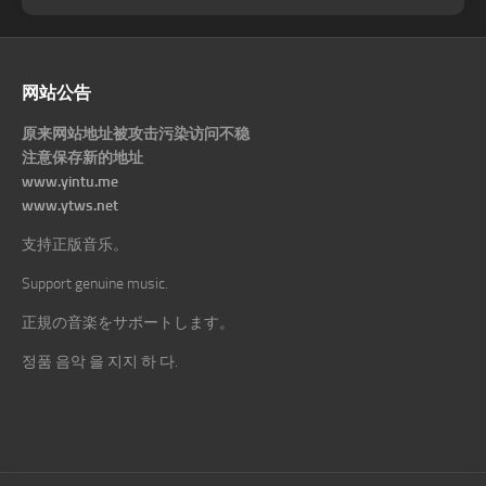
网站公告
原来网站地址被攻击污染访问不稳
注意保存新的地址
www.yintu.me
www.ytws.net
支持正版音乐。
Support genuine music.
正規の音楽をサポートします。
정품 음악 을 지지 하 다.