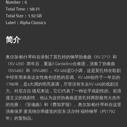
Number：6
Total Time：58:31
Total Size：1.92 GB
Label：Alpha Classics
简介
奥尔加·帕什琴科在录制了莫扎特的钢琴协奏曲《KV 271》和
《KV 459》两年后，重返Il Gardellino合奏团，演奏了协奏曲
《KV466》和《KV488》。KV 466是D小调，这是莫扎特在歌剧
中经常用来表达女性角色愤怒的音调。KV 488创作于一年后的
1786年，是a大调的明亮基调，尽管没有失去KV 466的戏剧活
力。对尼古拉·德尼来说，它们代表了一种近乎戏剧性的、前浪
漫主义的戏剧性，他认为这些协奏曲是莫扎特两部最伟大杰作
的先驱：《安魂曲》和《费加罗报》。奥尔加·帕什琴科在这里
演奏保罗·麦克纳尔蒂建造的安东·沃尔特·福特钢琴（约1792
年）的复制品。