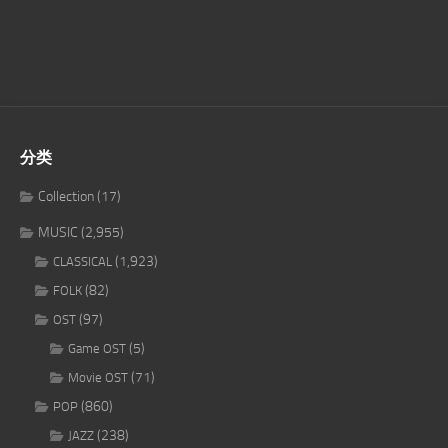
分类
Collection
(17)
MUSIC
(2,955)
(1,923)
CLASSICAL
(82)
FOLK
(97)
OST
(5)
Game OST
(71)
Movie OST
(860)
POP
(238)
JAZZ