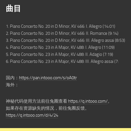
曲目
1. Piano Concerto No. 20 in D Minor, KV 466: I. Allegro (14:01)
2. Piano Concerto No. 20 in D Minor, KV 466: II. Romance (9:14)
3. Piano Concerto No. 20 in D Minor, KV 466: III. Allegro assai (8:53)
4. Piano Concerto No. 23 in A Major, KV 488: I. Allegro (11:09)
5. Piano Concerto No. 23 in A Major, KV 488: II. Adagio (7:19)
6. Piano Concerto No. 23 in A Major, KV 488: III. Allegro assai (7:
国内：
https://pan.intooo.com/s/oA0tr
海外：
神秘代码使用方法前往兔圈查看
https://q.intooo.com/
。
如果存在资源缺失的情况，前往兔圈反馈。
https://q.intooo.com/d/4/24