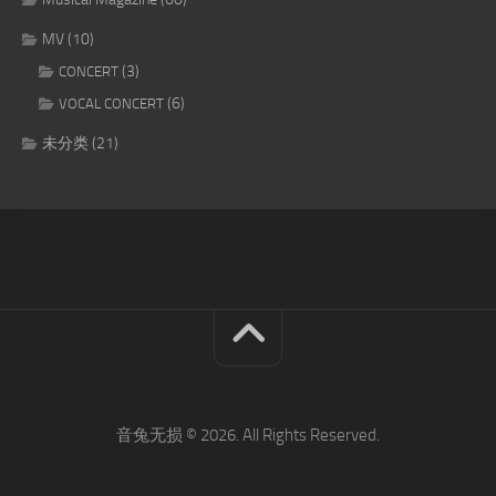
MV
(10)
(3)
CONCERT
(6)
VOCAL CONCERT
未分类
(21)
音兔无损 © 2026. All Rights Reserved.