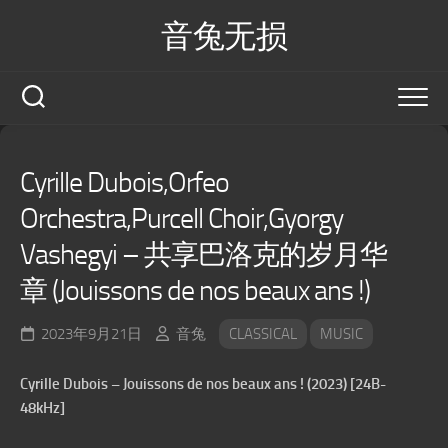
Skip
音兔无损
to
content
Cyrille Dubois,Orfeo
Orchestra,Purcell Choir,Gyorgy
Vashegyi – 共享巴洛克的岁月华
章 (Jouissons de nos beaux ans !)
2023年9月21日
音兔
CLASSICAL
MUSIC
Cyrille Dubois – Jouissons de nos beaux ans ! (2023) [24B-
48kHz]