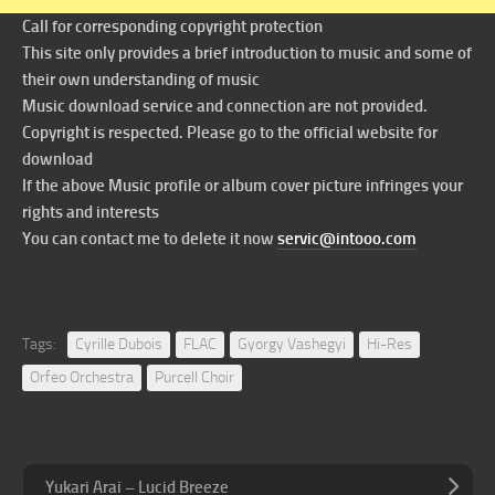
Call for corresponding copyright protection
This site only provides a brief introduction to music and some of
their own understanding of music
Music download service and connection are not provided.
Copyright is respected. Please go to the official website for
download
If the above Music profile or album cover picture infringes your
rights and interests
You can contact me to delete it now
servic@intooo.com
Tags:
Cyrille Dubois
FLAC
Gyorgy Vashegyi
Hi-Res
Orfeo Orchestra
Purcell Choir
Yukari Arai – Lucid Breeze