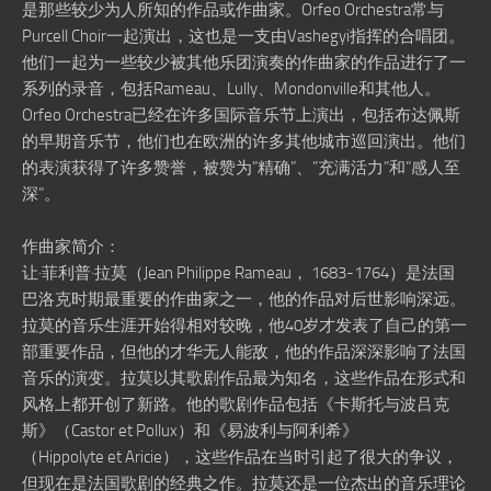
是那些较少为人所知的作品或作曲家。Orfeo Orchestra常与
Purcell Choir一起演出，这也是一支由Vashegyi指挥的合唱团。
他们一起为一些较少被其他乐团演奏的作曲家的作品进行了一
系列的录音，包括Rameau、Lully、Mondonville和其他人。
Orfeo Orchestra已经在许多国际音乐节上演出，包括布达佩斯
的早期音乐节，他们也在欧洲的许多其他城市巡回演出。他们
的表演获得了许多赞誉，被赞为”精确”、”充满活力”和”感人至
深”。
作曲家简介：
让·菲利普·拉莫（Jean Philippe Rameau， 1683-1764）是法国
巴洛克时期最重要的作曲家之一，他的作品对后世影响深远。
拉莫的音乐生涯开始得相对较晚，他40岁才发表了自己的第一
部重要作品，但他的才华无人能敌，他的作品深深影响了法国
音乐的演变。拉莫以其歌剧作品最为知名，这些作品在形式和
风格上都开创了新路。他的歌剧作品包括《卡斯托与波吕克
斯》（Castor et Pollux）和《易波利与阿利希》
（Hippolyte et Aricie），这些作品在当时引起了很大的争议，
但现在是法国歌剧的经典之作。拉莫还是一位杰出的音乐理论