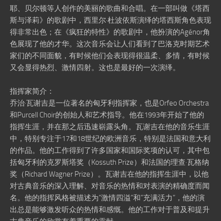
耶、贝尔顿等人创作的美丽的歌曲和合唱。在一部叫做《塔西
斯与泽莉》的歌剧中，西里尔·杜波依斯演绎的塔西斯角色表现
得非常出色；在《疯狂的特性》的歌剧中，他扮演的Agénor角
色展现了他的才华。这次音乐会让人们看到了巴洛克时期艺术
家们的不同面貌，有时候他们会表现得很温柔、多情，有时候
又会显得热烈、激情四射。这也是最好的一次演绎。
指挥家简介：
乔治·瓦谢吉是一位著名的匈牙利指挥家，也是Orfeo Orchestra
和Purcell Choir的创始人和艺术指导。他在1993年开始了他的
指挥生涯，并在那之后迅速崭露头角。瓦谢吉在他的音乐生涯
中，特别专注于17和18世纪的欧洲音乐，特别是法国和意大利
的作品。他的工作得到了许多国家和国际奖项的认可，其中包
括匈牙利的克罗斯塔奖（Kossuth Prize）和法国的理查·瓦格纳
奖（Richard Wagner Prize）。瓦谢吉在他的指挥生涯中，以他
对古典音乐的深入理解、对音乐的热情和对表演的精确度而闻
名。他的指挥风格被描述为”激情四溢”和”充满活力”，他的演
出总是能够激发听众的热情和感慨。他的工作对于普及和提升