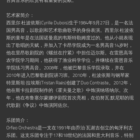
古典音乐的欣赏有着重要的贡献。
艺术家简介：
西里尔·杜波依斯(Cyrille Dubois)生于1984年9月27日，是一名法
国男高音，以歌剧和艺术歌曲歌手的身份表演。西里尔·杜波依
斯的童年是在法国诺曼底的韦斯特勒姆度过的。他从小就表现
出了歌唱的天赋，并加入了卡昂学院成为一名男高音14岁时，
他在里昂歌剧院的《螺丝在拧紧》中担任迈尔斯。在雷恩高等
农学院学习期间，他获得了渔业科学学位，并继续在雷恩音乐
学院练习男高音。2008年，他被巴黎音乐学院录取，并在
2010年进入巴黎歌剧院讲习班。2010年，杜波依斯与钢琴家
特里斯坦·拉埃斯(Tristan Raës)创建了Duo Contraste。2012年，
他在斯卡拉剧院制作的《霍夫曼之歌》中饰演纳塔纳尔。次
年，他在布鲁塞尔蒙娜伊剧院首次亮相，在伯努瓦·默尼耶的现
代歌剧《争议》中饰演阿佐尔。
乐团简介：
Orfeo Orchestra是一支在1991年由乔治·瓦谢吉创立的匈牙利古
乐团。这支乐团专注于17和18世纪的法国和意大利音乐，特别