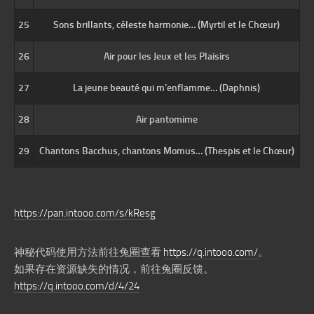
25
Sons brillants, céleste harmonie… (Myrtil et le Chœur)
26
Air pour les Jeux et les Plaisirs
27
La jeune beauté qui m’enflamme… (Daphnis)
28
Air pantomime
29
Chantons Bacchus, chantons Momus… (Thespis et le Chœur)
https://pan.intooo.com/s/kResg
神秘代码使用方法前往兔圈查看
https://q.intooo.com/
。
如果存在资源缺失的情况，前往兔圈反馈。
https://q.intooo.com/d/4/24