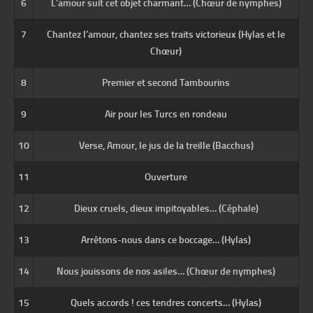
6
L’amour suit cet objet charmant… (Chœur de nymphes)
7
Chantez l’amour, chantez ses traits victorieux (Hylas et le
Chœur)
8
Premier et second Tambourins
9
Air pour les Turcs en rondeau
10
Verse, Amour, le jus de la treille (Bacchus)
11
Ouverture
12
Dieux cruels, dieux impitoyables… (Céphale)
13
Arrêtons-nous dans ce boccage… (Hylas)
14
Nous jouissons de nos asiles… (Chœur de nymphes)
15
Quels accords ! ces tendres concerts… (Hylas)