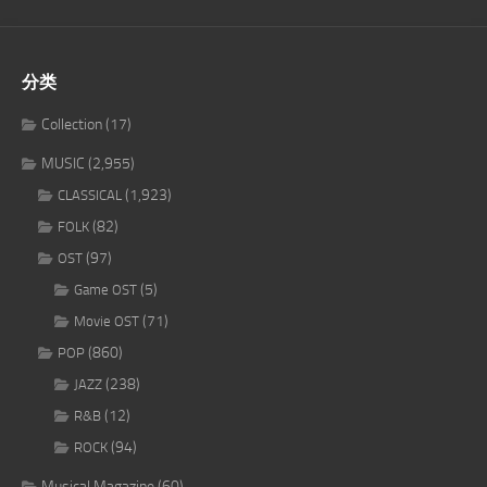
分类
Collection
(17)
MUSIC
(2,955)
(1,923)
CLASSICAL
(82)
FOLK
(97)
OST
(5)
Game OST
(71)
Movie OST
(860)
POP
(238)
JAZZ
(12)
R&B
(94)
ROCK
Musical Magazine
(60)