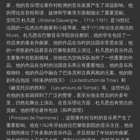
家，他的音乐理论著作对欧洲的音乐发展产生了深远影响。他
的理论在音程和谐、旋律和节奏等方面都做出了重要贡献。
安托万·杜凡恩（Antoine Dauvergne， 1713-1797）是18世纪
法国的一位杰出作曲家和小提琴家。他于1713年出生在南法的
Muret。杜凡恩在巴黎音乐学院担任教职，他的学生包括了一
些后来的著名作曲家。他的作品在当时的法国非常受欢迎，他
的一些歌剧作品甚至在巴黎歌剧院上演过。杜凡恩的音乐作品
主要集中在歌剧领域，但他也为交响乐队创作了一些重要的作
品。他的作品在当时的法国音乐界占有重要地位，他的音乐风
格独特，他的作品中融合了巴洛克和古典风格的元素。他的歌
剧作品包括《特洛伊的毁灭》（La destruction de Troie）和
《赫克托尔的胜利》（Les amours de Tempé）等。这些作品
在他的生前就得到了广泛的赞誉，甚至在他去世后的许多年
里，仍然在舞台上演出。在音乐理论方面，杜凡恩也有突出的
贡献。他的理论著作包括《和声原理》
（Principes de l’harmonie），这部著作对当时的音乐界产生了
重要影响。他在1762年开始担任巴黎歌剧院的音乐主任，他在
任期间推出了许多新的音乐作品，并且鼓励了年轻的作曲家。