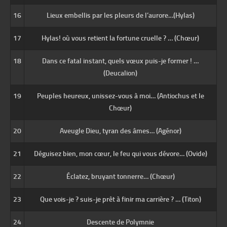
16
Lieux embellis par les pleurs de l’aurore…(Hylas)
17
Hylas! où vous retient la fortune cruelle ? … (Chœur)
18
Dans ce fatal instant, quels vœux puis-je former ! …
(Deucalion)
19
Peuples heureux, unissez-vous à moi… (Antiochus et le
Chœur)
20
Aveugle Dieu, tyran des âmes… (Agénor)
21
Déguisez bien, mon cœur, le feu qui vous dévore… (Ovide)
22
Éclatez, bruyant tonnerre… (Chœur)
23
Que vois-je ? suis-je prêt à finir ma carrière ? … (Titon)
24
Descente de Polymnie