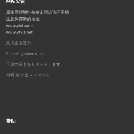
网站公告
原来网站地址被攻击污染访问不稳
注意保存新的地址
www.yintu.me
www.ytws.net
支持正版音乐。
Support genuine music.
正規の音楽をサポートします。
정품 음악 을 지지 하 다.
赞助