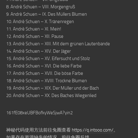
8. Andrè Schuen – VIII. Morgengruß
9. Andrè Schuen – IX. Des Müllers Blumen
10. Andrè Schuen – X. Tränenregen
11. Andrè Schuen – XI. Mein!
12. Andrè Schuen – XII. Pause
13. Andrè Schuen – XIII. Mit dem grünen Lautenbande
14. Andrè Schuen – XIV. Der Jäger
15. Andrè Schuen – XV. Eifersucht und Stolz
16. Andrè Schuen – XVI. Die liebe Farbe
17. Andrè Schuen – XVII. Die böse Farbe
18. Andrè Schuen – XVIII. Trockne Blumen
19. Andrè Schuen – XIX. Der Müller und der Bach
20. Andrè Schuen – XX. Des Baches Wiegenlied
161fE08xeUBFBofkyWeSjwA?yin2
神秘代码使用方法前往兔圈查看
https://q.intooo.com/
。
如果存在资源缺失的情况，前往兔圈反馈。