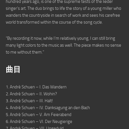
hundred years ago, is one of the supreme tests of the lieder
singer’s art. The duo brings to life the story of a young miller who
wanders the countryside in search of work and sees his carefree
world transformed within the course of the song cycle.
“By recording it now, while I’m relatively young, I can still bring
many light colors to the music as well. The piece makes no sense
to me without them.”
曲目
1. Andrè Schuen – I. Das Wandern
2. Andrè Schuen – II. Wohin?
3. Andrè Schuen – III. Halt!
4. Andrè Schuen – IV. Danksagung an den Bach
5. Andrè Schuen – V. Am Feierabend
6. Andrè Schuen – VI. Der Neugierige
7. Andrè Schuen – VII. Ungeduld