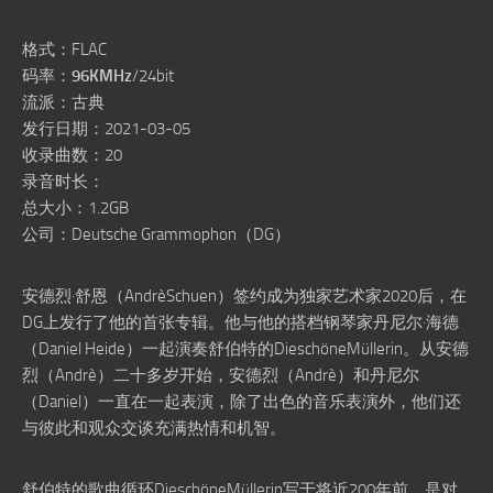
格式：FLAC
码率：
96KMHz
/24bit
流派：古典
发行日期：2021-03-05
收录曲数：20
录音时长：
总大小：1.2GB
公司：Deutsche Grammophon（DG）
安德烈·舒恩（AndrèSchuen）签约成为独家艺术家2020后，在
DG上发行了他的首张专辑。他与他的搭档钢琴家丹尼尔·海德
（Daniel Heide）一起演奏舒伯特的DieschöneMüllerin。从安德
烈（Andrè）二十多岁开始，安德烈（Andrè）和丹尼尔
（Daniel）一直在一起表演，除了出色的音乐表演外，他们还
与彼此和观众交谈充满热情和机智。
舒伯特的歌曲循环DieschöneMüllerin写于将近200年前，是对