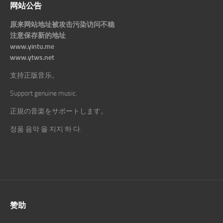
网站公告
原来网站地址被攻击污染访问不稳
注意保存新的地址
www.yintu.me
www.ytws.net
支持正版音乐。
Support genuine music.
正規の音楽をサポートします。
정품 음악 을 지지 하 다.
赞助