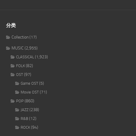
分类
Collection
(17)
MUSIC
(2,955)
(1,923)
CLASSICAL
(82)
FOLK
(97)
OST
(5)
Game OST
(71)
Movie OST
(860)
POP
(238)
JAZZ
(12)
R&B
(94)
ROCK