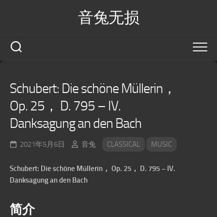
Skip
音兔无损
to
content
Schubert: Die schöne Müllerin，
Op. 25， D. 795 – IV.
Danksagung an den Bach
2021年5月6日
音兔
CLASSICAL
MUSIC
Schubert: Die schöne Müllerin， Op. 25， D. 795 – IV.
Danksagung an den Bach
简介