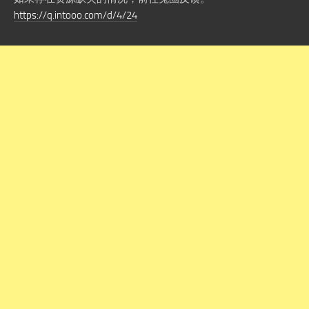
https://q.intooo.com/d/4/24