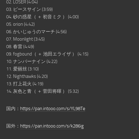
02. LOSER (4:04)
03. ピースサイン (3:59)
04. 砂の惑星（ ＋ 初音ミク ） (4:00)
05. orion (4:42)
06. かいじゅうのマーチ (4:56)
07. Moonlight (3:45)
08. 春雷 (4:49)
09. fogbound（ ＋ 池田エライザ ） (4:15)
10. ナンバーナイン (4:22)
11. 爱丽丝 (3:10)
12. Nighthawks (4:20)
13. 打上花火 (4:19)
14. 灰色と青（ ＋ 菅田将暉 ） (5:32)
国内：
https://pan.intooo.com/s/YL98Te
国外：
https://pan.intooo.com/s/k286ig