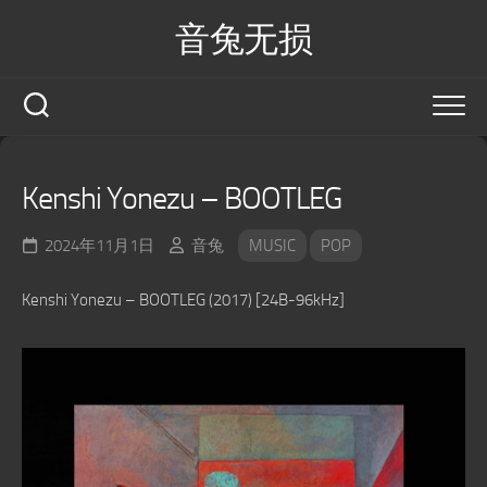
Skip
音兔无损
to
content
Kenshi Yonezu – BOOTLEG
2024年11月1日
音兔
MUSIC
POP
Kenshi Yonezu – BOOTLEG (2017) [24B-96kHz]