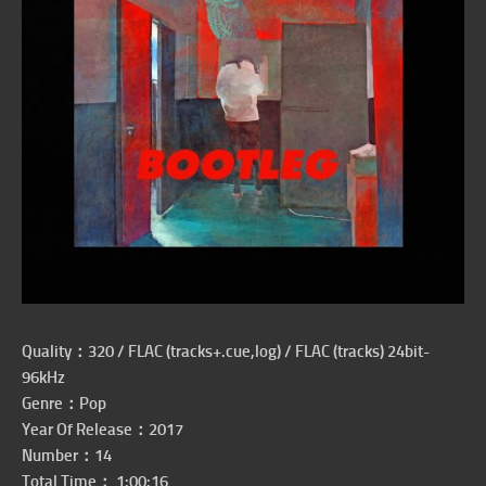
Quality：320 / FLAC (tracks+.cue,log) / FLAC (tracks) 24bit-
96kHz
Genre：
Pop
Year Of Release：2017
Number：14
Total Time： 1:00:16