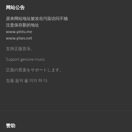
网站公告
原来网站地址被攻击污染访问不稳
注意保存新的地址
www.yintu.me
www.ytws.net
支持正版音乐。
Support genuine music.
正規の音楽をサポートします。
정품 음악 을 지지 하 다.
赞助