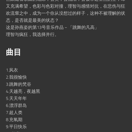
又充满希望，色彩与色彩对撞，理智与感情对抗，在悲伤与狂
欢流窜之中，成为一个你从没想过的样子，这种不被理解的状
态，是否就是最美的状态？
这是孙燕姿的第13号音乐作品－「跳舞的凡高」
理智与疯狂，我选择并行。
曲目
1.风衣
2.我很愉快
3.跳舞的梵谷
4.天越亮，夜越黑
5.天天年年
6.漂浮群岛
7.超人类
8.充氧期
9.平日快乐