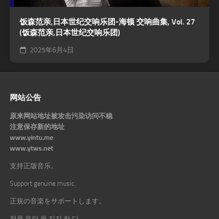
饭森范亲,日本世纪交响乐团-海顿 交响曲集, Vol. 27
(饭森范亲,日本世纪交响乐团)
2025年6月4日
网站公告
原来网站地址被攻击污染访问不稳
注意保存新的地址
www.yintu.me
www.ytws.net
支持正版音乐。
Support genuine music.
正規の音楽をサポートします。
정품 음악 을 지지 하 다.