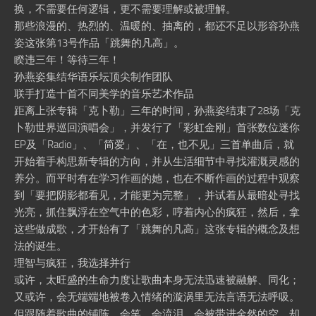
换，不需要任何逻辑，更不需要理解或被理解。
那些浪漫的、热烈的、温暖的、抽离的，都还不足以形容孙燕
姿这张第13号作品「跳舞的凡高」。
睽违三年！等待三年！
孙燕姿集结华语乐坛顶尖制作团队
联手打造十首不同美学的音乐艺术作品
距离上张专辑「克卜勒」三年的时间，孙燕姿结束了28场「克
卜勒世界巡回演唱会」，并发行了「彩虹金刚」首张数位迷你
EP及「Radio」、「简爱」、「在，也不见」三首单曲后，就
开始着手构思新专辑的方向，并从生活细节中寻找灌溉灵感的
养分。而平时有在学习作画的她，也在不断作画的过程中观察
到「要把阴影都看见，才能更为完整」，并试着从最暗处寻找
光亮，抓住飘浮在空气中的色彩，哼着内心的疯狂，然后，拿
这些做成歌，才开始有了「跳舞的凡高」这张专辑的概念及想
法的诞生。
理智与疯狂，我选择并行
或许，太旺盛的生命力度让歌曲本身无法迅速被融解、同化；
又或许，会无端端地被卷入情绪的漩涡里无法言语无法呼吸。
但跟随着歌曲的铺陈，会笑，会流泪，会被带进全然的空，却