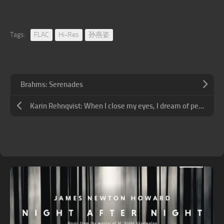
Tags:
FLAC
Hi-Res
孙燕姿
Brahms: Serenades
Karin Rehnqvist: When I close my eyes, I dream of peace (352.8kHz DXD)