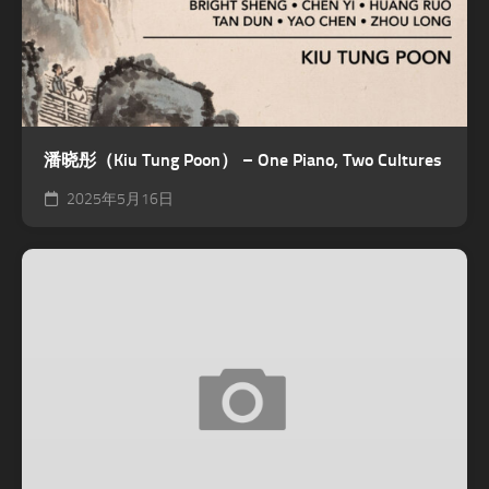
潘晓彤（Kiu Tung Poon） – One Piano, Two Cultures
2025年5月16日