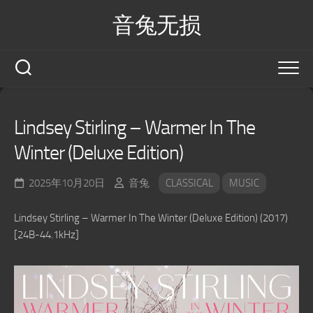
Skip
音兔无损
to
content
Lindsey Stirling – Warmer In The
Winter (Deluxe Edition)
2025年10月20日
音兔
CLASSICAL
MUSIC
Lindsey Stirling – Warmer In The Winter (Deluxe Edition) (2017)
[24B-44.1kHz]