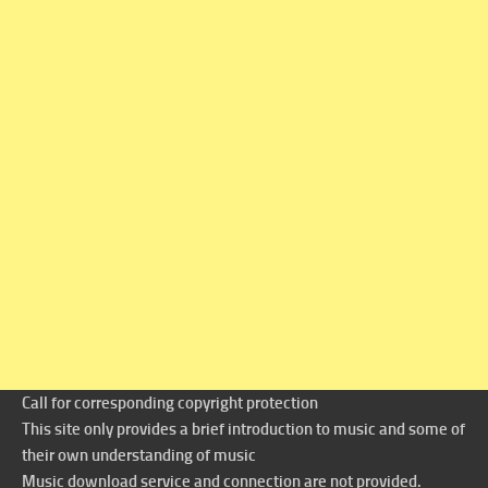
Call for corresponding copyright protection
This site only provides a brief introduction to music and some of
their own understanding of music
Music download service and connection are not provided.