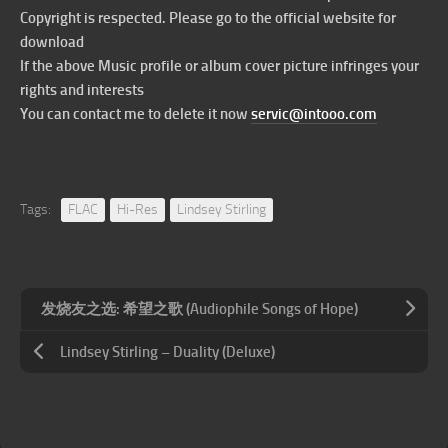
Copyright is respected. Please go to the official website for
download
If the above Music profile or album cover picture infringes your
rights and interests
You can contact me to delete it now
servic@intooo.com
Tags:
FLAC
Hi-Res
Lindsey Stirling
发烧友之选: 希望之歌 (Audiophile Songs of Hope)
Lindsey Stirling – Duality (Deluxe)