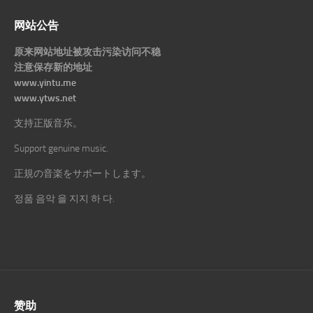
网站公告
原来网站地址被攻击污染访问不稳
注意保存新的地址
www.yintu.me
www.ytws.net
支持正版音乐。
Support genuine music.
正規の音楽をサポートします。
정품 음악 을 지지 하 다.
赞助