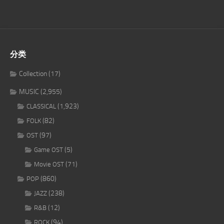
分类
Collection
(17)
MUSIC
(2,955)
(1,923)
CLASSICAL
(82)
FOLK
(97)
OST
(5)
Game OST
(71)
Movie OST
(860)
POP
(238)
JAZZ
(12)
R&B
(94)
ROCK