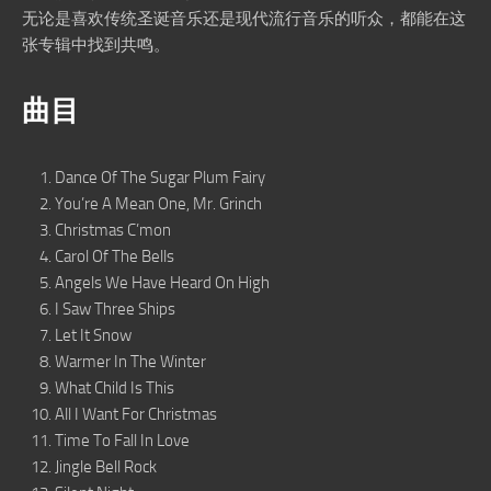
无论是喜欢传统圣诞音乐还是现代流行音乐的听众，都能在这
张专辑中找到共鸣。
曲目
Dance Of The Sugar Plum Fairy
You’re A Mean One, Mr. Grinch
Christmas C’mon
Carol Of The Bells
Angels We Have Heard On High
I Saw Three Ships
Let It Snow
Warmer In The Winter
What Child Is This
All I Want For Christmas
Time To Fall In Love
Jingle Bell Rock