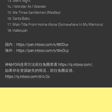
Silent Night
I Wonder As I Wander
We Three Gentlemen (Medley)
Santa Baby
Main Title From Home Alone (Somewhere In My Memory)
Hallelujah
国内：
https://pan.intooo.com/s/l8ODux
海外：
https://pan.intooo.com/s/WxOLcj
神秘代码使用方法前往兔圈查看
https://q.intooo.com/
。
如果存在资源缺失的情况，前往兔圈反馈。
https://q.intooo.com/d/4/24