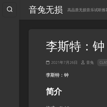
Skip
音兔无损
to
高品质无损音乐试听推
content
李斯特：钟
2021年7月26日
音兔
CLA
李斯特：钟
简介