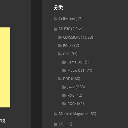
分类
Collection
(17)
MUSIC
(2,955)
(1,923)
CLASSICAL
(82)
FOLK
(97)
OST
(5)
Game OST
(71)
Movie OST
(860)
POP
(238)
JAZZ
(12)
R&B
(94)
ROCK
Musical Magazine
(60)
ing
MV
(10)