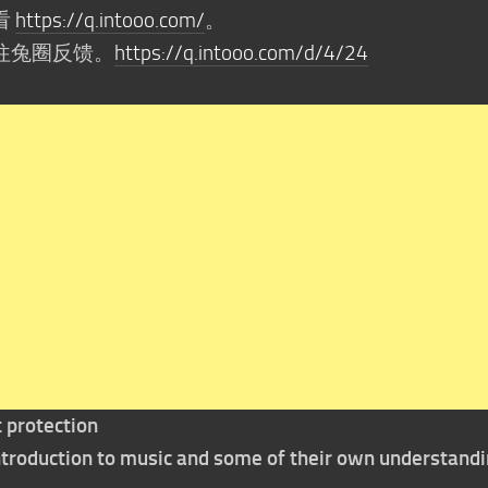
看
https://q.intooo.com/
。
往兔圈反馈。
https://q.intooo.com/d/4/24
t protection
 introduction to music and some of their own understand