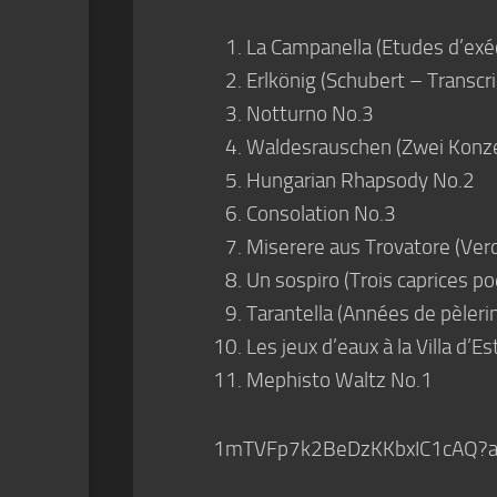
La Campanella (Etudes d’exé
Erlkönig (Schubert – Transcri
Notturno No.3
Waldesrauschen (Zwei Konz
Hungarian Rhapsody No.2
Consolation No.3
Miserere aus Trovatore (Verd
Un sospiro (Trois caprices p
Tarantella (Années de pèleri
Les jeux d’eaux à la Villa d
Mephisto Waltz No.1
1mTVFp7k2BeDzKKbxIC1cAQ?a