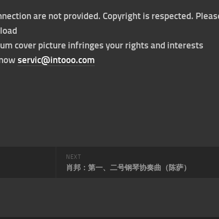
nection are not provided. Copyright is respected. Pleas
nload
bum cover picture infringes your rights and interests
t now
servic@intooo.com
NEXT
肖邦：第一、二号钢琴协奏曲（陈萨）