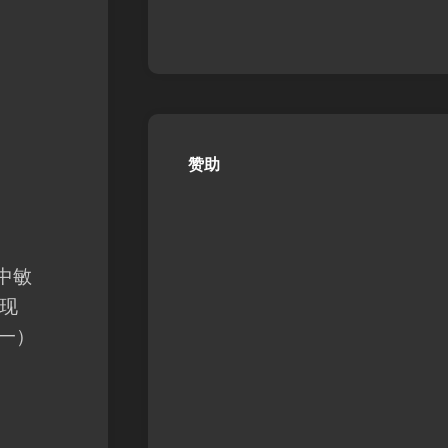
赞助
中敏
现
龙一）