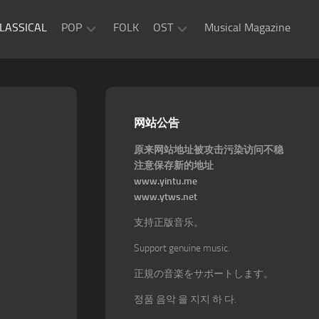
LASSICAL
POP
FOLK
OST
Musical Magazine
JAZZ
Movie
OST
ROCK
Game
R&B
网站公告
OST
原来网站地址被攻击污染访问不稳
注意保存新的地址
www.yintu.me
www.ytws.net
支持正版音乐。
Support genuine music.
正規の音楽をサポートします。
정품 음악 을 지지 하 다.