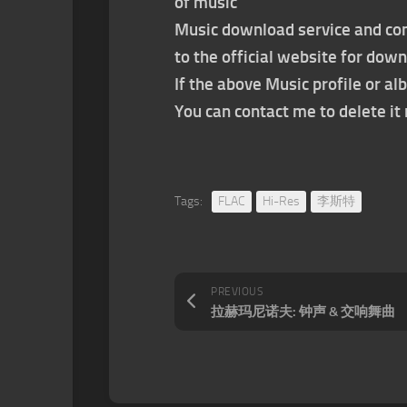
of music
Music download service and con
to the official website for dow
If the above Music profile or al
You can contact me to delete i
Tags:
FLAC
Hi-Res
李斯特
PREVIOUS
拉赫玛尼诺夫: 钟声 & 交响舞曲