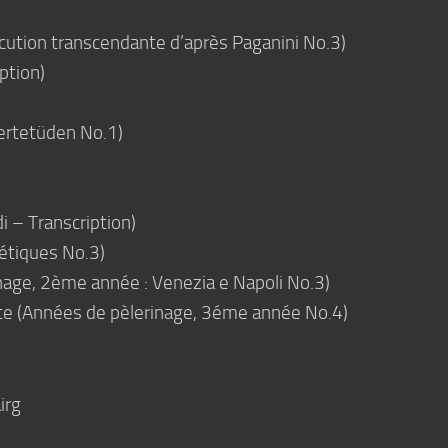
cution transcendante d’après Paganini No.3)
ption)
ertetüden No.1)
i – Transcription)
oétiques No.3)
nage, 2ème année : Venezia e Napoli No.3)
’Este (Années de pèlerinage, 3éme année No.4)
irg