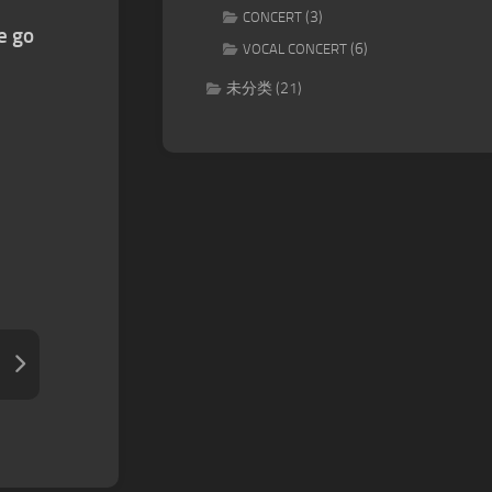
(3)
CONCERT
e go
(6)
VOCAL CONCERT
未分类
(21)