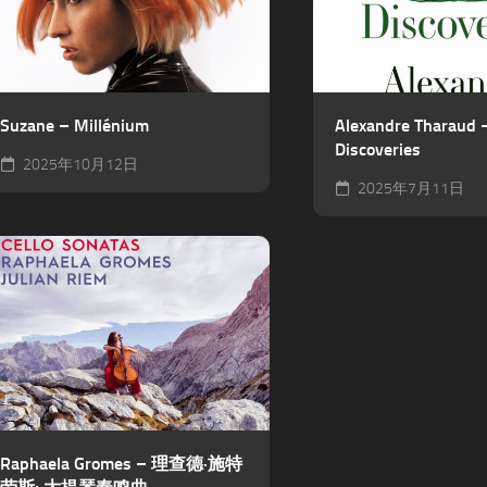
Suzane – Millénium
Alexandre Tharaud –
Discoveries
2025年10月12日
2025年7月11日
Raphaela Gromes – 理查德·施特