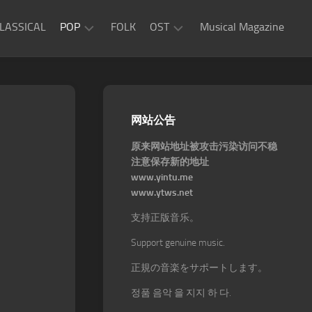
LASSICAL
POP
FOLK
OST
Musical Magazine
JAZZ
Movie
OST
ROCK
Game
R&B
网站公告
OST
原来网站地址被攻击污染访问不稳
注意保存新的地址
www.yintu.me
www.ytws.net
支持正版音乐。
Support genuine music.
正規の音楽をサポートします。
정품 음악 을 지지 하 다.