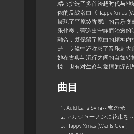
精心挑选了多首跨越时代与地域的经
侬的反战名曲《Happy Xmas (
展现了平原綾香宽广的音乐视
乐伴奏，营造出宁静而治愈的
融合，既保留了原曲的精神内
是，专辑中还收录了音乐剧大师安德
她在古典与流行之间的自如转
悦，也有对生命与爱情的深刻
曲目
Auld Lang Syne～蛍の光
アルジャーノンに花束を～Song 
Happy Xmas (War Is Over)