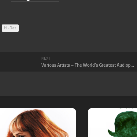
Hi-Res
NEXT
Various Artists – The World’s Greatest Audiophile Vocal Recordings