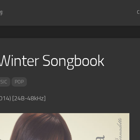
C
荐
nter Songbook
SIC
POP
14) [24B-48kHz]