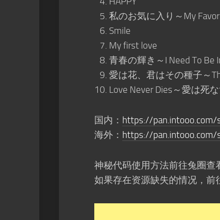
HAPPY
私のお気に入り～My Favorite
Smile
My first love
青春の輝き～I Need To Be In
愛は花、君はその種子～The 
Love Never Dies～愛は
国内：
https://pan.intooo.com
海外：
https://pan.intooo.com/
神秘代码使用方法前往兔圈查
如果存在资源缺失的情况，前