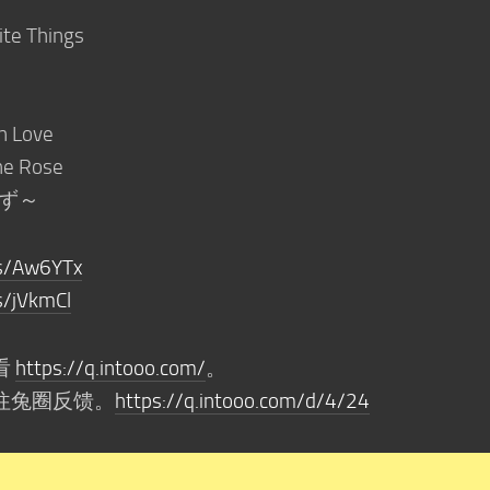
 Things
 Love
Rose
死なず～
/s/Aw6YTx
s/jVkmCl
看
https://q.intooo.com/
。
往兔圈反馈。
https://q.intooo.com/d/4/24