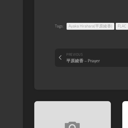
Tags:
Ayaka Hirahara(平原綾香)
FLAC
PREVIOUS
平原綾香 – Prayer