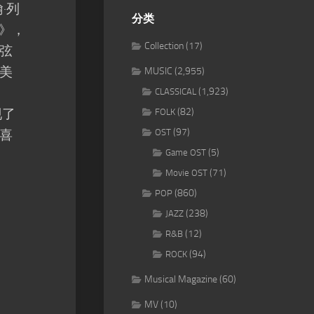
·列
分类
Y》，
Collection
(17)
弦
美
MUSIC
(2,955)
(1,923)
CLASSICAL
现了
(82)
FOLK
(97)
喜
OST
(5)
Game OST
(71)
Movie OST
(860)
POP
(238)
JAZZ
(12)
R&B
(94)
ROCK
Musical Magazine
(60)
MV
(10)