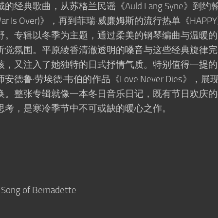
典歌曲，从苏格兰民谣《Auld Lang Syne》到约翰
War Is Over)》，再到菲瑞·威廉姆斯的流行热单《HAPP
野。专辑以冬季为主题，通过柔美的钢琴编曲与温暖的
听觉氛围。平原綾香清澈透明的嗓音与这些经典旋律完
核，又注入了她独特的日式抒情气质。特别值得一提的
鲁·劳埃德·韦伯的作品《Love Never Dies》，展
换。整张专辑就像一本冬日音乐日记，既有节日欢庆的
思考，是寒冷季节中不可或缺的暖心之作。
of Bernadette