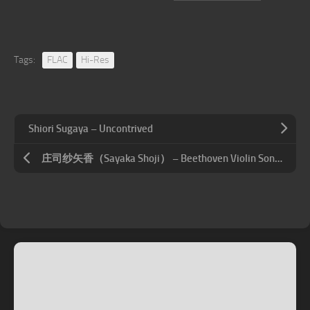
Tags:
FLAC
Hi-Res
Shiori Sugaya – Uncontrived
庄司纱矢香（Sayaka Shoji） – Beethoven Violin Sonata Nos. 5, 6 & 10