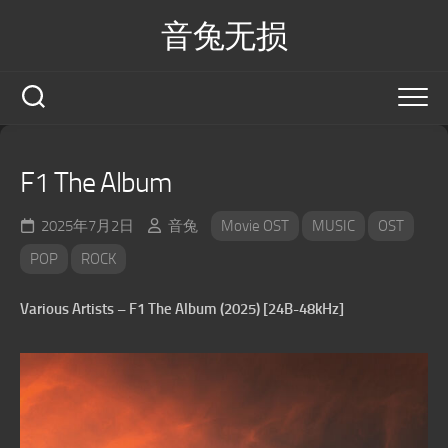
Skip
音兔无损
to
content
F1 The Album
2025年7月2日
音兔
Movie OST
MUSIC
OST
POP
ROCK
Various Artists – F1 The Album (2025) [24B-48kHz]