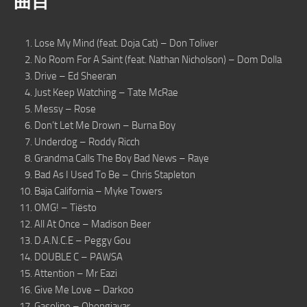
曲目
Lose My Mind (feat. Doja Cat) – Don Toliver
No Room For A Saint (feat. Nathan Nicholson) – Dom Dolla
Drive – Ed Sheeran
Just Keep Watching – Tate McRae
Messy – Rose
Don’t Let Me Drown – Burna Boy
Underdog – Roddy Ricch
Grandma Calls The Boy Bad News – Raye
Bad As I Used To Be – Chris Stapleton
Baja California – Myke Towers
OMG! – Tiësto
All At Once – Madison Beer
D.A.N.C.E – Peggy Gou
DOUBLE C – PAWSA
Attention – Mr Eazi
Give Me Love – Darkoo
Gasoline – Obongjayar