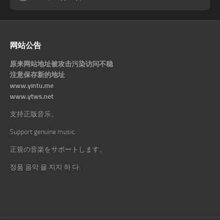
网站公告
原来网站地址被攻击污染访问不稳
注意保存新的地址
www.yintu.me
www.ytws.net
支持正版音乐。
Support genuine music.
正規の音楽をサポートします。
정품 음악 을 지지 하 다.