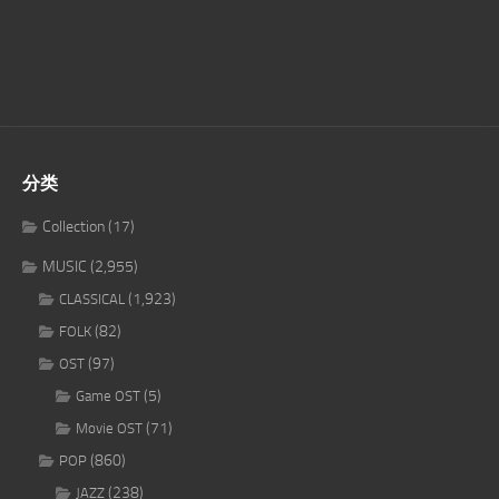
分类
Collection
(17)
MUSIC
(2,955)
(1,923)
CLASSICAL
(82)
FOLK
(97)
OST
(5)
Game OST
(71)
Movie OST
(860)
POP
(238)
JAZZ