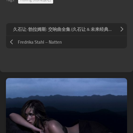
久石让-勃拉姆斯: 交响曲全集 (久石让 & 未来经典乐团) (3 Discs) (11.2MHz DSD)
Fredrika Stahl – Natten