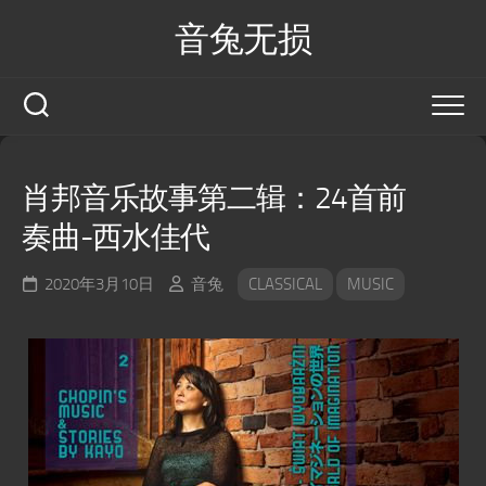
Skip
音兔无损
to
content
肖邦音乐故事第二辑：24首前
奏曲-西水佳代
2020年3月10日
音兔
CLASSICAL
MUSIC