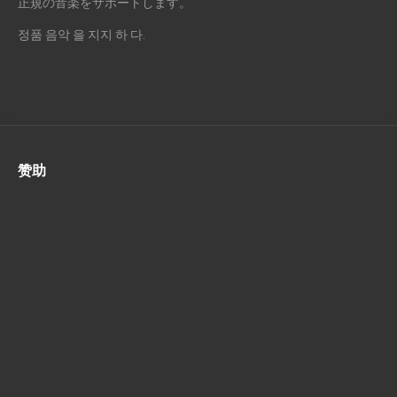
正規の音楽をサポートします。
정품 음악 을 지지 하 다.
赞助