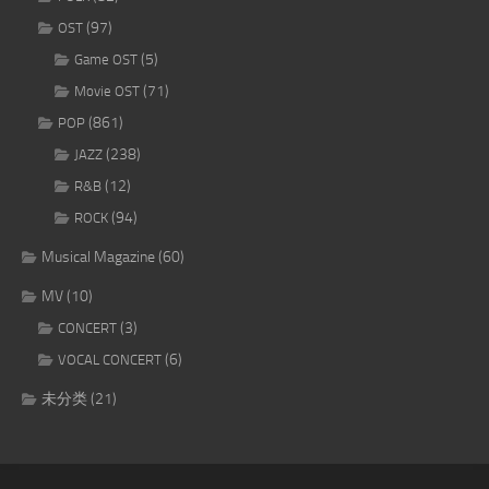
(97)
OST
(5)
Game OST
(71)
Movie OST
(861)
POP
(238)
JAZZ
(12)
R&B
(94)
ROCK
Musical Magazine
(60)
MV
(10)
(3)
CONCERT
(6)
VOCAL CONCERT
未分类
(21)