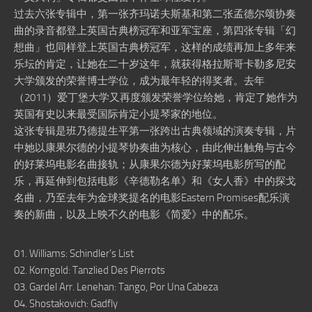
过去六张专辑中，第一张齐玛诺夫斯基和第二张孟德尔颂协奏
曲的录音都登上英国古典榜冠军和亚军宝座，第四张专辑「幻
想曲」也同样登上英国古典榜冠军，这样的成绩再加上多年来
乐坛的肯定，让她在二十岁这年，就获得格拉斯哥卡勒多尼安
大学颁发的荣誉博士学位，成为最年轻的得奖者。去年
（2011）爱丁堡大学又再度颁发荣誉学位给她，肯定了她作为
英国有史以来最受国际肯定小提琴家的地位。
这张专辑是班乃德提生平第一张跨出古典领域的演奏专辑，片
中她以康果尔德的小提琴协奏曲为核心，由此伸出触角与古今
的好莱坞电影名曲接轨；从康果尔德为好莱坞电影所写的配
乐，再延伸到包括电影《辛德勒名单》和《女人香》中的探戈
名曲，乃至去年为金球奖提名的电影Eastern Promises配乐演
奏的新曲，以及上映不久的电影《简爱》中的配乐。
01. Williams: Schindler’s List
02. Korngold: Tanzlied Des Pierrots
03. Gardel Arr. Lenehan: Tango, Por Una Cabeza
04. Shostakovich: Gadfly