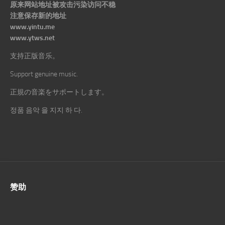
原来网站地址被攻击污染访问不稳
注意保存新的地址
www.yintu.me
www.ytws.net
支持正版音乐。
Support genuine music.
正規の音楽をサポートします。
정품 음악 을 지지 하 다.
赞助