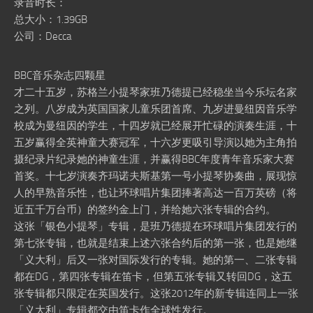
录音时长：
总大小：1.39GB
公司：Decca
BBC音乐杂志四颗星
才二十五岁，苏格兰小提琴家班乃德提已经稳坐当今乐坛名家
之列。八岁成为英国国家儿童乐团首席、九岁进曼纽因音乐学
校成为曼纽因的学生，十四岁就已经展开忙碌的演奏生涯，十
五岁赢得全英神童大赛冠军，十六岁更吸引导演以她为主角拍
摄纪录片纪录她的神童生涯，并赢得BBC年度青年音乐家大赛
首奖。十七岁演奏齐玛诺夫斯基第一号小提琴协奏曲，展现惊
人的早熟音乐性，也让环球唱片集团捧著高达一百万英磅（将
近五千万台币）的签约金上门，并给她六张专辑的合约。
这张「银色小提琴」专辑，是班乃德提在环球唱片集团发行的
第七张专辑，也就是结束上述六张合约后的第一张，也是她继
「义大利」后又一张对国际发行的专辑。她的第一、二张专辑
都在DG，第四张专辑在笛卡，但第五张专辑又转回DG，这五
张专辑都只限定在英国发行。这张2012年的新专辑连同上一张
「义大利」专辑都交由笛卡作全球性发行。