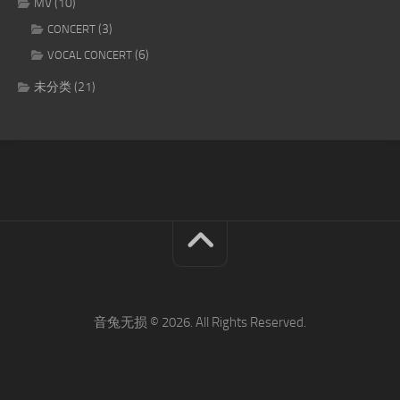
MV
(10)
(3)
CONCERT
(6)
VOCAL CONCERT
未分类
(21)
音兔无损 © 2026. All Rights Reserved.