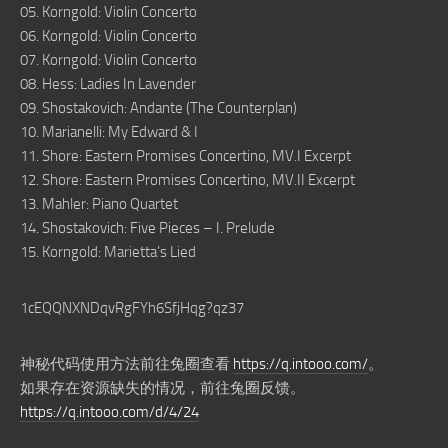
05. Korngold: Violin Concerto
06. Korngold: Violin Concerto
07. Korngold: Violin Concerto
08. Hess: Ladies In Lavender
09. Shostakovich: Andante (The Counterplan)
10. Marianelli: My Edward & I
11. Shore: Eastern Promises Concertino, MV.I Excerpt
12. Shore: Eastern Promises Concertino, MV.II Excerpt
13. Mahler: Piano Quartet
14. Shostakovich: Five Pieces – I. Prelude
15. Korngold: Marietta’s Lied
1cEQQNXNDqvRgFYh6SfjHqg?qz37
神秘代码使用方法前往兔圈查看
https://q.intooo.com/
。
如果存在资源缺失的情况，前往兔圈反馈。
https://q.intooo.com/d/4/24