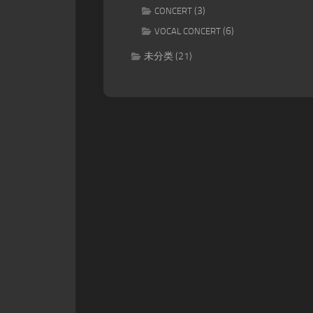
(3)
CONCERT
(6)
VOCAL CONCERT
未分类
(21)