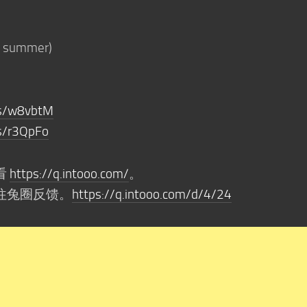
summer)
/s/w8vbtM
/s/r3QpFo
看
https://q.intooo.com/
。
往兔圈反馈。
https://q.intooo.com/d/4/24