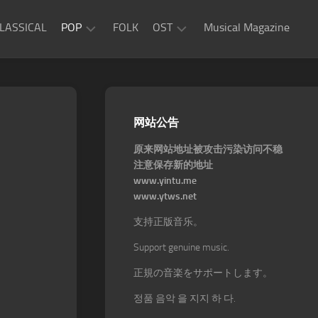
LASSICAL
POP
FOLK
OST
Musical Magazine
JAZZ
Movie
OST
ROCK
Game
R&B
网站公告
OST
原来网站地址被攻击污染访问不稳
注意保存新的地址
www.yintu.me
www.ytws.net
支持正版音乐。
Support genuine music.
正規の音楽をサポートします。
정품 음악 을 지지 하 다.