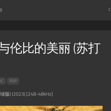
C
荐
无与伦比的美丽 (苏打
IC
POP
(2023) [24B-48kHz]