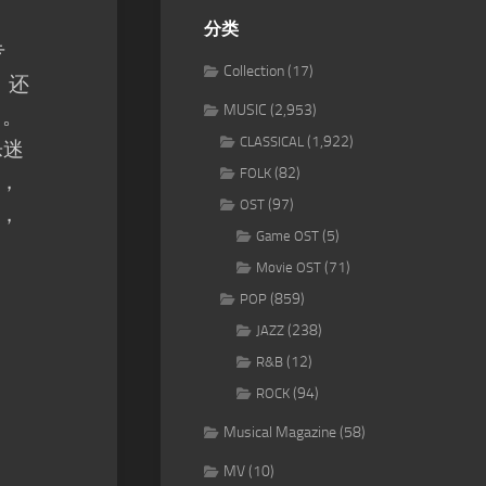
分类
专
Collection
(17)
，还
MUSIC
(2,953)
力。
(1,922)
CLASSICAL
乐迷
(82)
FOLK
，
(97)
OST
，
(5)
Game OST
(71)
Movie OST
(859)
POP
(238)
JAZZ
(12)
R&B
(94)
ROCK
Musical Magazine
(58)
MV
(10)