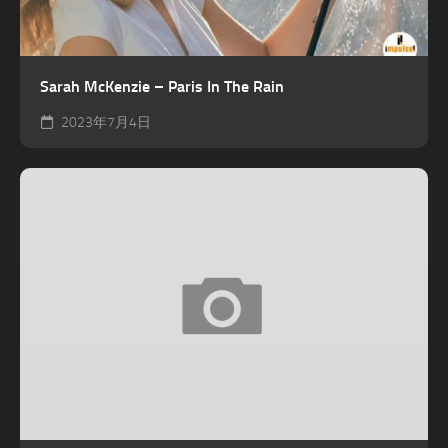
Sarah McKenzie – Paris In The Rain
2023年7月4日