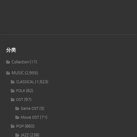
分类
Collection
(17)
MUSIC
(2,955)
(1,923)
CLASSICAL
(82)
FOLK
(97)
OST
(5)
Game OST
(71)
Movie OST
(860)
POP
(238)
JAZZ