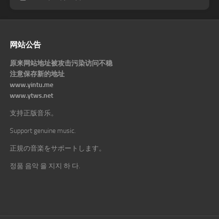
网站公告
原来网站地址被攻击污染访问不稳
注意保存新的地址
www.yintu.me
www.ytws.net
支持正版音乐。
Support genuine music.
正規の音楽をサポートします。
정품 음악 을 지지 하 다.