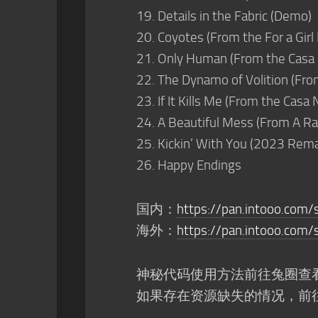
Details in the Fabric (Demo)
Coyotes (From the For a Gir
Only Human (From the Casa
The Dynamo of Volition (Fro
If It Kills Me (From the Cas
A Beautiful Mess (From A Ra
Kickin’ With You (2023 Rema
Happy Endings
国内：
https://pan.intooo.co
海外：
https://pan.intooo.com
神秘代码使用方法前往兔圈查
如果存在资源缺失的情况，前