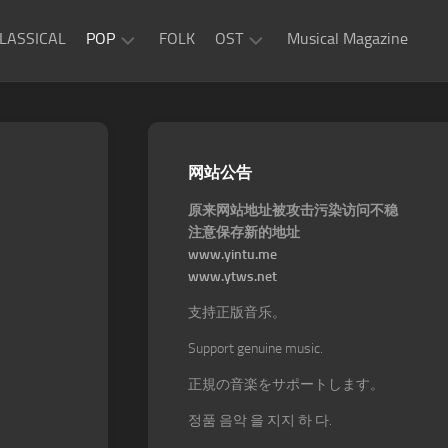
LASSICAL
POP
FOLK
OST
Musical Magazine
JAZZ
Movie
OST
ROCK
Game
R&B
网站公告
OST
原来网站地址被攻击污染访问不稳
注意保存新的地址
www.yintu.me
www.ytws.net
支持正版音乐。
Support genuine music.
正規の音楽をサポートします。
정품 음악 을 지지 하 다.