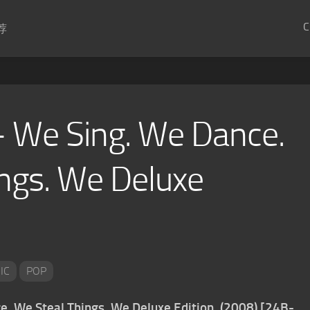
C
荐
– We Sing. We Dance.
ngs. We Deluxe
IC
POP
. We Steal Things. We Deluxe Edition. (2008) [24B-