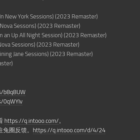
l In New York Sessions) (2023 Remaster)
 Nova Sessons) (2023 Remaster)
m an Up All Night Session) (2023 Remaster)
a Nova Sessions) (2023 Remaster)
ining Jane Sessions) (2023 Remaster)
ster)
m/s/b8q8UW
/s/0qWYIv
看
https://q.intooo.com/
。
往兔圈反馈。
https://q.intooo.com/d/4/24