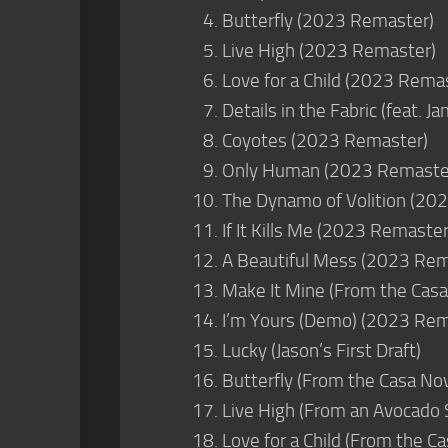
Butterfly (2023 Remaster)
Live High (2023 Remaster)
Love for a Child (2023 Rema
Details in the Fabric (feat.
Coyotes (2023 Remaster)
Only Human (2023 Remaste
The Dynamo of Volition (20
If It Kills Me (2023 Remaster
A Beautiful Mess (2023 Rem
Make It Mine (From the Cas
I’m Yours (Demo) (2023 Rem
Lucky (Jason’s First Draft)
Butterfly (From the Casa No
Live High (From an Avocado 
Love for a Child (From the C