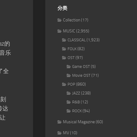
分类
Collection
(17)
MUSIC
(2,955)
(1,923)
CLASSICAL
raz的
(82)
FOLK
z音乐
(97)
OST
(5)
Game OST
了全
(71)
Movie OST
(860)
POP
(238)
JAZZ
深刻
(12)
R&B
写传达
(94)
ROCK
让
Musical Magazine
(60)
MV
(10)