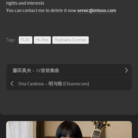
rights and interests
You can contact me to delete it now
servic@intooo.com
Tags:
FLAC
Hi-Res
Raphaela Gromes
藤田真央 – 72首前奏曲
Ona Cardona – 明与暗 (Chiaroscuro)