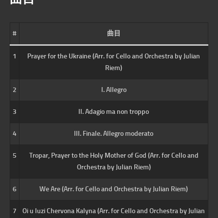
#
曲目
1
Prayer for the Ukraine (Arr. for Cello and Orchestra by Julian
Riem)
2
I. Allegro
3
II. Adagio ma non troppo
4
III. Finale. Allegro moderato
5
Tropar, Prayer to the Holy Mother of God (Arr. for Cello and
Orchestra by Julian Riem)
6
We Are (Arr. for Cello and Orchestra by Julian Riem)
7
Oi u luzi Chervona Kalyna (Arr. for Cello and Orchestra by Julian