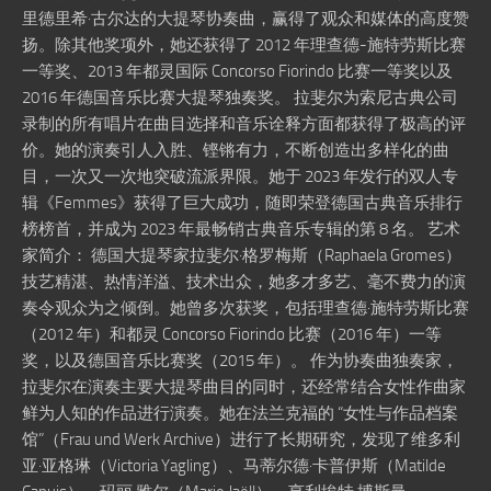
里德里希·古尔达的大提琴协奏曲，赢得了观众和媒体的高度赞
扬。除其他奖项外，她还获得了 2012 年理查德-施特劳斯比赛
一等奖、2013 年都灵国际 Concorso Fiorindo 比赛一等奖以及
2016 年德国音乐比赛大提琴独奏奖。 拉斐尔为索尼古典公司
录制的所有唱片在曲目选择和音乐诠释方面都获得了极高的评
价。她的演奏引人入胜、铿锵有力，不断创造出多样化的曲
目，一次又一次地突破流派界限。她于 2023 年发行的双人专
辑《Femmes》获得了巨大成功，随即荣登德国古典音乐排行
榜榜首，并成为 2023 年最畅销古典音乐专辑的第 8 名。 艺术
家简介： 德国大提琴家拉斐尔·格罗梅斯（Raphaela Gromes）
技艺精湛、热情洋溢、技术出众，她多才多艺、毫不费力的演
奏令观众为之倾倒。她曾多次获奖，包括理查德·施特劳斯比赛
（2012 年）和都灵 Concorso Fiorindo 比赛（2016 年）一等
奖，以及德国音乐比赛奖（2015 年）。 作为协奏曲独奏家，
拉斐尔在演奏主要大提琴曲目的同时，还经常结合女性作曲家
鲜为人知的作品进行演奏。她在法兰克福的 “女性与作品档案
馆”（Frau und Werk Archive）进行了长期研究，发现了维多利
亚·亚格琳（Victoria Yagling）、马蒂尔德·卡普伊斯（Matilde