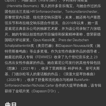
Capuis）、玛丽·雅尔（Marie Jaëll）、亨利埃特·博斯曼
（Henriëtte Bosmans）等人的许多音乐瑰宝。与她合作过的乐
团包括法兰克福 HR Sinfonieorchester、Tonkünstlerorchester、
苏黎世室内乐团、纽伦堡交响乐团等，未来，她还将与卢塞恩
弦乐节和布拉格交响乐团合作巡演。 自2016年以来，她一直
是索尼古典音乐公司的独家艺术家，并为该公司录制了六张唱
片。她的专辑以创造性的节目编排和探索精神著称，曾荣获德
国唱片评论家奖、Opus Klassik奖、Preis der Deutschen
Schallplattenkritik奖（奥芬巴赫）和Diapason Nouveauté奖（施
特劳斯奏鸣曲）等众多奖项。作为女性作曲家作品的倡导者，
她最近的双人专辑《FEMMES》收录了九个世纪音乐史上 23
位杰出女性作曲家的作品。她在索尼公司发行的其他专辑包括
《想象》（2021 年），收录了里姆斯基-科萨科夫、柴可夫斯
基、门德尔松等人的童话般的作品；《浪漫大提琴协奏曲》
（2020 年），收录了舒曼和克伦格尔与柏林 Runkfunk-
Sinfonieorchester/Nicholas Carter 合作的大提琴协奏曲，该专辑
获得了金唱片奖（Diapason D’Or）。
曲目