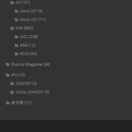
(97)
OST
(5)
Game OST
(71)
Movie OST
(860)
POP
(238)
JAZZ
(12)
R&B
(94)
ROCK
Musical Magazine
(58)
MV
(10)
(3)
CONCERT
(6)
VOCAL CONCERT
未分类
(21)