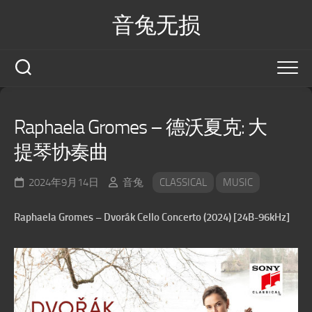
Skip
音兔无损
to
content
Raphaela Gromes – 德沃夏克: 大
提琴协奏曲
2024年9月14日
音兔
CLASSICAL
MUSIC
Raphaela Gromes – Dvorák Cello Concerto (2024) [24B-96kHz]