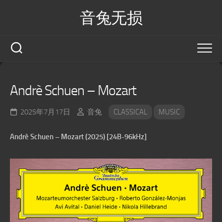
Skip
音兔无损
to
content
Andrè Schuen – Mozart
2025年7月17日
音兔
CLASSICAL
MUSIC
Andrè Schuen – Mozart (2025) [24B-96kHz]