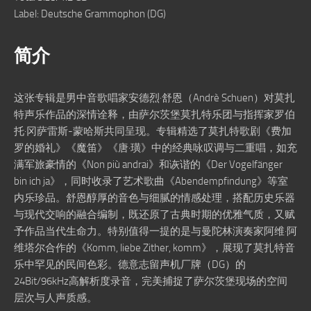
Label: Deutsche Grammophon (DG)
简介
这张专辑是男中音歌唱家安德烈·舒恩（Andrè Schuen）对莫扎
特声乐作品的深情诠释，由萨尔茨堡莫扎特乐团与指挥家罗伯
托·冈萨雷斯-蒙哈斯共同呈现。专辑精选了莫扎特歌剧《费加
罗的婚礼》《魔笛》《唐·璜》中的经典咏叹调与二重唱，如充
满军旅豪情的《Non più andrai》和诙谐的《Der Vogelfänger
bin ich ja》，同时收录了艺术歌曲《Abendempfindung》等室
内乐珍品。舒恩醇厚的音色与细腻的情感处理，搭配历史乐器
与现代交响的融合编制，既还原了古典时期的优雅气质，又赋
予作品当代生命力。特别值得一提的是与曼陀林演奏家阿维·阿
维塔尔合作的《Komm, liebe Zither, komm》，展现了莫扎特音
乐中罕见的民间色彩。德意志留声机厂牌（DG）的
24Bit/96kHz高解析度录音，完美捕捉了萨尔茨堡现场的空间
层次与人声质感。