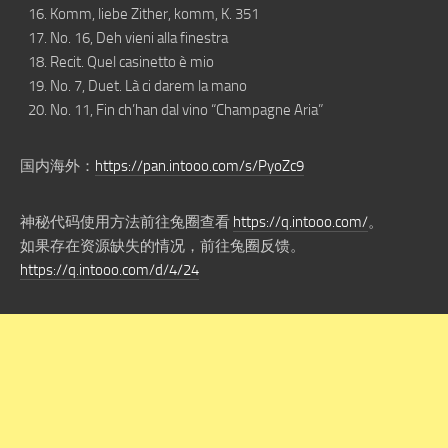
Komm, liebe Zither, komm, K. 351
No. 16, Deh vieni alla finestra
Recit. Quel casinetto è mio
No. 7, Duet. Là ci darem la mano
No. 11, Fin ch’han dal vino “Champagne Aria”
国内海外：
https://pan.intooo.com/s/PyoZc9
神秘代码使用方法前往兔圈查看
https://q.intooo.com/
。
如果存在资源缺失的情况，前往兔圈反馈。
https://q.intooo.com/d/4/24