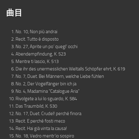
曲目
No. 10, Non più andrai
Recit. Tutto è disposto
No. 27, Aprite un po’ quegl’ occhi
Abendempfindung, K. 523
Mentre ti lascio, K. 513
Die ihr des unermesslichen Weltalls Schöpfer ehrt, K. 619
No. 7, Duet. Bei Männern, welche Liebe fühlen
No. 2, Der Vogelfänger bin ich ja
No. 4, Madamina “Catalogue Aria”
Rivolgete a lui lo sguardo, K. 584
Das Traumbild, K. 530
No. 17, Duet. Crudel! perché finora
Recit. E perché fosti meco
Recit. Hai già vinta la causa!
No. 18, Vedro mentr’io sospiro