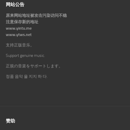
网站公告
原来网站地址被攻击污染访问不稳
注意保存新的地址
www.yintu.me
www.ytws.net
支持正版音乐。
Support genuine music.
正規の音楽をサポートします。
정품 음악 을 지지 하 다.
赞助