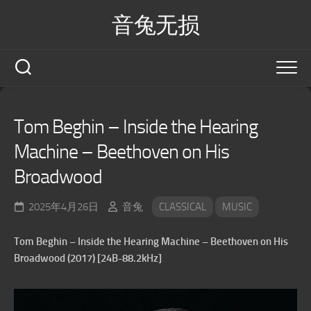
Skip
音兔无损
to
content
Tom Beghin – Inside the Hearing
Machine – Beethoven on His
Broadwood
2025年4月26日
音兔
CLASSICAL
MUSIC
Tom Beghin – Inside the Hearing Machine – Beethoven on His
Broadwood (2017) [24B-88.2kHz]