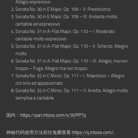
Adagio espressivo
Sonata No. 30 in E Major, Op. 109 – II. Prestissimo
Sonata No. 30 in E Major, Op. 109 – III. Andante molto
cantabile ed espressivo
Sonata No. 31 in A-Flat Major, Op. 110 – I. Moderato
cantabile molto espressivo
Sonata No. 31 in A-Flat Major, Op. 110 – II. Scherzo. Allegro
molto
Sonata No. 31 in A-Flat Major, Op. 110 – III. Adagio, ma non
troppo – Fuga. Allegro ma non troppo
Sonata No. 32 in C Minor, Op. 111 – I. Maestoso – Allegro
con brio ed appassionato
Sonata No. 32 in C Minor, Op. 111 – II. Arietta. Adagio molto
semplice e cantabile
国内：
https://pan.intooo.com/s/3VPPTq
神秘代码使用方法前往兔圈查看
https://q.intooo.com/
。