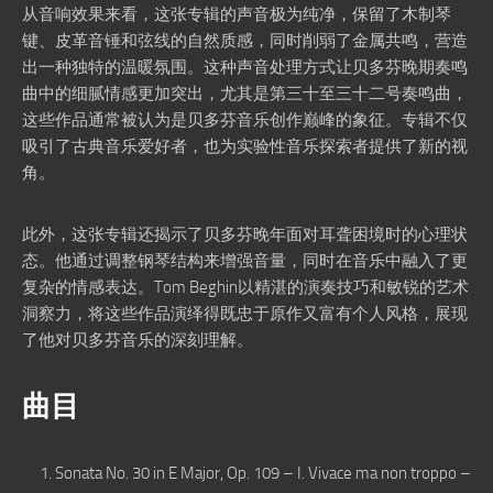
从音响效果来看，这张专辑的声音极为纯净，保留了木制琴
键、皮革音锤和弦线的自然质感，同时削弱了金属共鸣，营造
出一种独特的温暖氛围。这种声音处理方式让贝多芬晚期奏鸣
曲中的细腻情感更加突出，尤其是第三十至三十二号奏鸣曲，
这些作品通常被认为是贝多芬音乐创作巅峰的象征。专辑不仅
吸引了古典音乐爱好者，也为实验性音乐探索者提供了新的视
角。
此外，这张专辑还揭示了贝多芬晚年面对耳聋困境时的心理状
态。他通过调整钢琴结构来增强音量，同时在音乐中融入了更
复杂的情感表达。Tom Beghin以精湛的演奏技巧和敏锐的艺术
洞察力，将这些作品演绎得既忠于原作又富有个人风格，展现
了他对贝多芬音乐的深刻理解。
曲目
Sonata No. 30 in E Major, Op. 109 – I. Vivace ma non troppo –