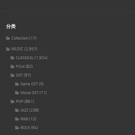
分类
Collection
(17)
MUSIC
(2,957)
(1,924)
CLASSICAL
(82)
FOLK
(97)
OST
(5)
Game OST
(71)
Movie OST
(861)
POP
(238)
JAZZ
(12)
R&B
(94)
ROCK