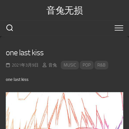
Skip
音兔无损
to
content
one last kiss
2021年3月9日
音兔
MUSIC
POP
R&B
one last kiss