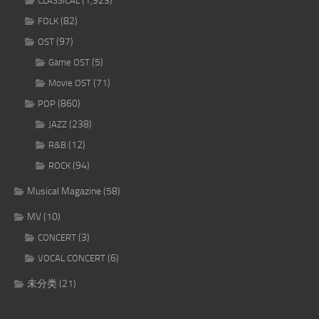
(1,923)
CLASSICAL
(82)
FOLK
(97)
OST
(5)
Game OST
(71)
Movie OST
(860)
POP
(238)
JAZZ
(12)
R&B
(94)
ROCK
Musical Magazine
(58)
MV
(10)
(3)
CONCERT
(6)
VOCAL CONCERT
未分类
(21)