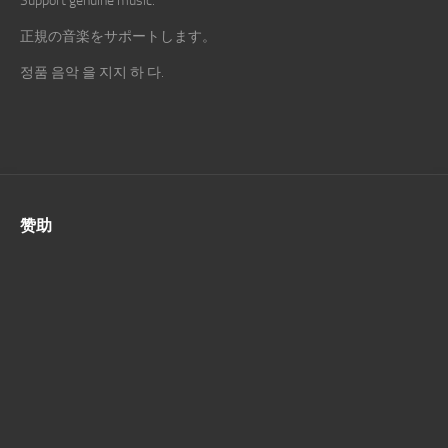
Support genuine music.
正規の音楽をサポートします。
정품 음악 을 지지 하 다.
赞助