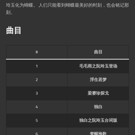
玲玉化为蝴蝶。 人们只能看到蝴蝶最美好的时刻，也会铭记那
刻。
曲目
#
曲目
1
毛毛雨之阮玲玉登场
2
浮生若梦
3
梁赛珍探戈
4
独白
5
独白之阮玲玉台词版
6
梦醒挽歌