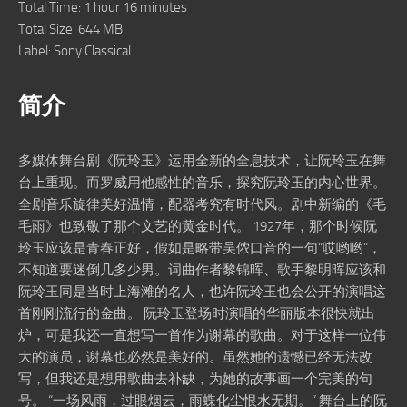
Total Time: 1 hour 16 minutes
Total Size: 644 MB
Label: Sony Classical
简介
多媒体舞台剧《阮玲玉》运用全新的全息技术，让阮玲玉在舞
台上重现。而罗威用他感性的音乐，探究阮玲玉的内心世界。
全剧音乐旋律美好温情，配器考究有时代风。剧中新编的《毛
毛雨》也致敬了那个文艺的黄金时代。 1927年，那个时候阮
玲玉应该是青春正好，假如是略带吴侬口音的一句“哎哟哟”，
不知道要迷倒几多少男。词曲作者黎锦晖、歌手黎明晖应该和
阮玲玉同是当时上海滩的名人，也许阮玲玉也会公开的演唱这
首刚刚流行的金曲。 阮玲玉登场时演唱的华丽版本很快就出
炉，可是我还一直想写一首作为谢幕的歌曲。对于这样一位伟
大的演员，谢幕也必然是美好的。虽然她的遗憾已经无法改
写，但我还是想用歌曲去补缺，为她的故事画一个完美的句
号。 “一场风雨，过眼烟云，雨蝶化尘恨水无期。” 舞台上的阮