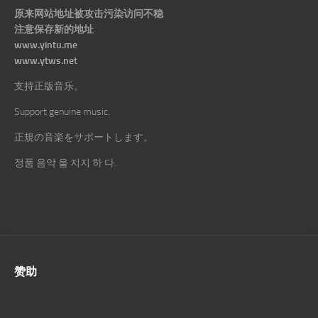
原来网站地址被攻击污染访问不稳
注意保存新的地址
www.yintu.me
www.ytws.net
支持正版音乐。
Support genuine music.
正規の音楽をサポートします。
정품 음악 을 지지 하 다.
赞助