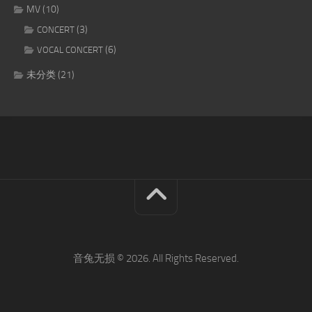
MV
(10)
(3)
CONCERT
(6)
VOCAL CONCERT
未分类
(21)
音兔无损 © 2026. All Rights Reserved.