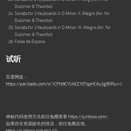
Dulcimer & Theorbo)
Sonata for 2 Keyboards in D Minor: II. Allegro (Arr. for
Dulcimer & Theorbo)
Sonata for 2 Keyboards in D Minor: III. Allegro (Arr. for
Dulcimer & Theorbo)
Folias de Espana
试听
百度网盘：
https://pan.baidu.com/s/1CFfd9CYUkEZ70TqpHCAu2g
密码yin2
神秘代码使用方法前往兔圈查看
https://q.intooo.com/
。
如果存在资源缺失的情况，前往兔圈反馈。
https://q.intooo.com/d/4/24