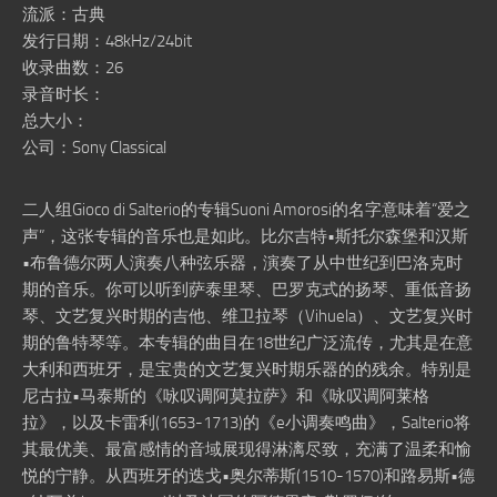
流派：古典
发行日期：48kHz/24bit
收录曲数：26
录音时长：
总大小：
公司：Sony Classical
二人组Gioco di Salterio的专辑Suoni Amorosi的名字意味着“爱之
声”，这张专辑的音乐也是如此。比尔吉特•斯托尔森堡和汉斯
•布鲁德尔两人演奏八种弦乐器，演奏了从中世纪到巴洛克时
期的音乐。你可以听到萨泰里琴、巴罗克式的扬琴、重低音扬
琴、文艺复兴时期的吉他、维卫拉琴（Vihuela）、文艺复兴时
期的鲁特琴等。本专辑的曲目在18世纪广泛流传，尤其是在意
大利和西班牙，是宝贵的文艺复兴时期乐器的的残余。特别是
尼古拉•马泰斯的《咏叹调阿莫拉萨》和《咏叹调阿莱格
拉》，以及卡雷利(1653-1713)的《e小调奏鸣曲》，Salterio将
其最优美、最富感情的音域展现得淋漓尽致，充满了温柔和愉
悦的宁静。从西班牙的迭戈•奥尔蒂斯(1510-1570)和路易斯•德