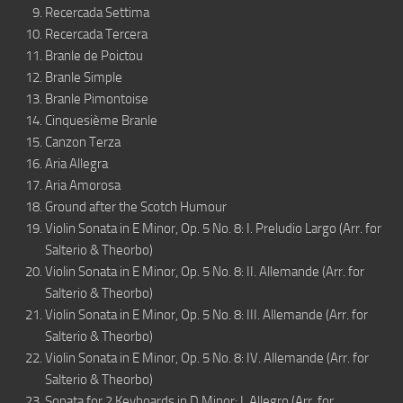
Recercada Settima
Recercada Tercera
Branle de Poictou
Branle Simple
Branle Pimontoise
Cinquesième Branle
Canzon Terza
Aria Allegra
Aria Amorosa
Ground after the Scotch Humour
Violin Sonata in E Minor, Op. 5 No. 8: I. Preludio Largo (Arr. for
Salterio & Theorbo)
Violin Sonata in E Minor, Op. 5 No. 8: II. Allemande (Arr. for
Salterio & Theorbo)
Violin Sonata in E Minor, Op. 5 No. 8: III. Allemande (Arr. for
Salterio & Theorbo)
Violin Sonata in E Minor, Op. 5 No. 8: IV. Allemande (Arr. for
Salterio & Theorbo)
Sonata for 2 Keyboards in D Minor: I. Allegro (Arr. for