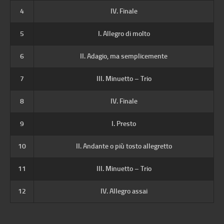
4
IV. Finale
5
I. Allegro di molto
6
II. Adagio, ma semplicemente
7
III. Minuetto – Trio
8
IV. Finale
9
I. Presto
10
II. Andante o più tosto allegretto
11
III. Minuetto – Trio
12
IV. Allegro assai