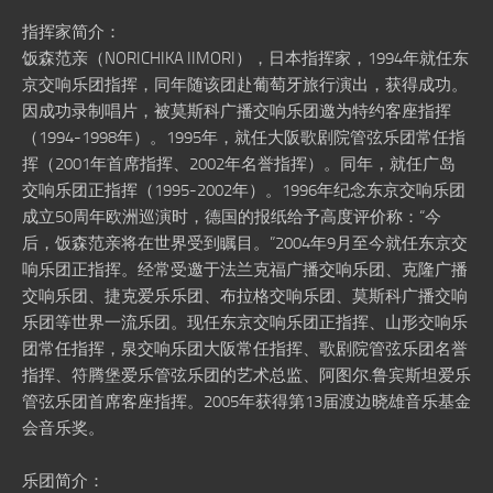
指挥家简介：
饭森范亲（NORICHIKA IIMORI），日本指挥家，1994年就任东
京交响乐团指挥，同年随该团赴葡萄牙旅行演出，获得成功。
因成功录制唱片，被莫斯科广播交响乐团邀为特约客座指挥
（1994-1998年）。1995年，就任大阪歌剧院管弦乐团常任指
挥（2001年首席指挥、2002年名誉指挥）。同年，就任广岛
交响乐团正指挥（1995-2002年）。1996年纪念东京交响乐团
成立50周年欧洲巡演时，德国的报纸给予高度评价称：“今
后，饭森范亲将在世界受到瞩目。”2004年9月至今就任东京交
响乐团正指挥。经常受邀于法兰克福广播交响乐团、克隆广播
交响乐团、捷克爱乐乐团、布拉格交响乐团、莫斯科广播交响
乐团等世界一流乐团。现任东京交响乐团正指挥、山形交响乐
团常任指挥，泉交响乐团大阪常任指挥、歌剧院管弦乐团名誉
指挥、符腾堡爱乐管弦乐团的艺术总监、阿图尔.鲁宾斯坦爱乐
管弦乐团首席客座指挥。2005年获得第13届渡边晓雄音乐基金
会音乐奖。
乐团简介：