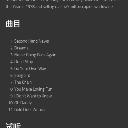
the Year in 1978 and selling over 40 million copies worldwide.
曲目
Second Hand News
Dreams
Never Going Back Again
Don’t Stop
Go Your Own Way
Songbird
The Chain
You Make Loving Fun
I Don’t Want to Know
Oh Daddy
Gold Dust Woman
试听