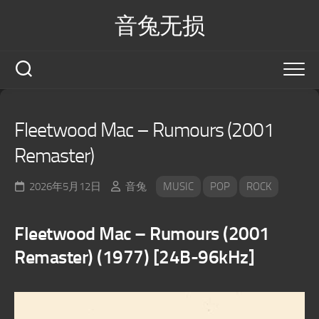
Skip
音兔无损
to
content
Fleetwood Mac – Rumours (2001
Remaster)
2026年5月12日
音兔
MUSIC
POP
ROCK
Fleetwood Mac – Rumours (2001
Remaster) (1977) [24B-96kHz]