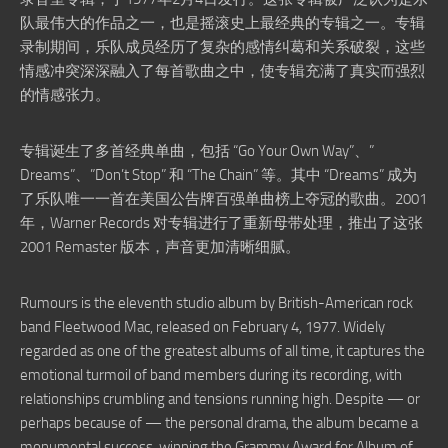
队最伟大的作品之一，也是摇滚史上最经典的专辑之一。专辑
录制期间，乐队成员经历了复杂的感情纠葛和关系破裂，这些
情感冲突深深融入了每首歌曲之中，使专辑充满了真实而强烈
的情感张力。
专辑诞生了多首经典单曲，包括 “Go Your Own Way”、”
Dreams”、”Don’t Stop” 和 “The Chain” 等。其中 “Dreams” 成为
了乐队唯一一首在美国公告牌百强单曲榜上夺冠的歌曲。2001
年，Warner Records 对专辑进行了重新母带处理，推出了这张
2001 Remaster 版本，声音更加清晰细腻。
Rumours is the eleventh studio album by British-American rock
band Fleetwood Mac, released on February 4, 1977. Widely
regarded as one of the greatest albums of all time, it captures the
emotional turmoil of band members during its recording, with
relationships crumbling and tensions running high. Despite — or
perhaps because of — the personal drama, the album became a
monumental success, winning the Grammy Award for Album of