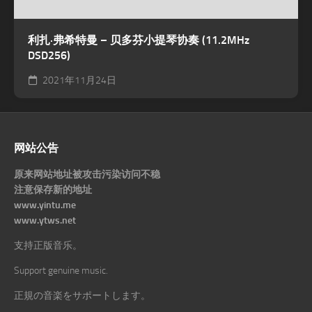
利扎·弗希特曼 – 贝多芬小提琴协奏 (11.2MHz
DSD256)
2021年11月24日
网站公告
原来网站地址被攻击污染访问不稳
注意保存新的地址
www.yintu.me
www.ytws.net
支持正版音乐。
Support genuine music.
正規の音楽をサポートします。