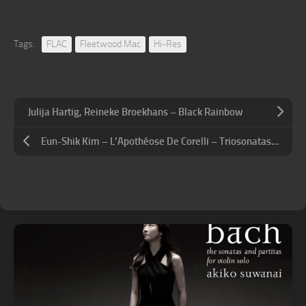
Tags:
FLAC
Fleetwood Mac
Hi-Res
Julija Hartig, Reineke Broekhans – Black Rainbow
Eun-Shik Kim – L’Apothéose De Corelli – Triosonatas (2025) [24B-96kHz]