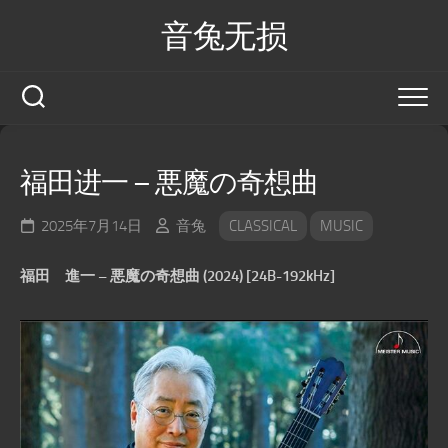
Skip
音兔无损
to
content
福田进一 – 悪魔の奇想曲
2025年7月14日
音兔
CLASSICAL
MUSIC
福田 進一 – 悪魔の奇想曲 (2024) [24B-192kHz]