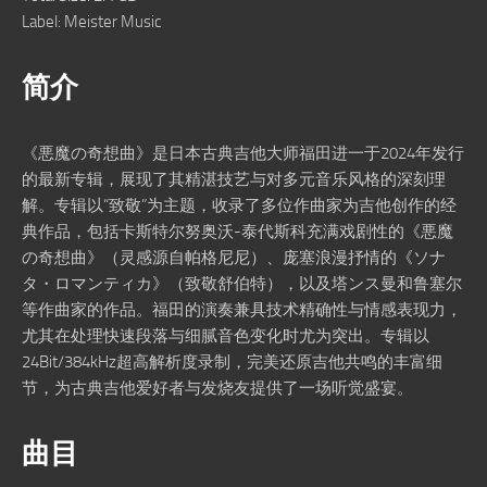
Label: Meister Music
简介
《悪魔の奇想曲》是日本古典吉他大师福田进一于2024年发行
的最新专辑，展现了其精湛技艺与对多元音乐风格的深刻理
解。专辑以“致敬”为主题，收录了多位作曲家为吉他创作的经
典作品，包括卡斯特尔努奥沃-泰代斯科充满戏剧性的《悪魔
の奇想曲》（灵感源自帕格尼尼）、庞塞浪漫抒情的《ソナ
タ・ロマンティカ》（致敬舒伯特），以及塔ンス曼和鲁塞尔
等作曲家的作品。福田的演奏兼具技术精确性与情感表现力，
尤其在处理快速段落与细腻音色变化时尤为突出。专辑以
24Bit/384kHz超高解析度录制，完美还原吉他共鸣的丰富细
节，为古典吉他爱好者与发烧友提供了一场听觉盛宴。
曲目