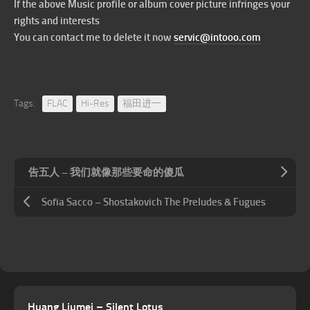
If the above Music profile or album cover picture infringes your
rights and interests
You can contact me to delete it now
servic@intooo.com
Tags:
FLAC
Hi-Res
福田进一
告五人 – 我们就像那些要命的傻瓜
Sofia Sacco – Shostakovich The Preludes & Fugues
Huang Liumei – Silent Lotus