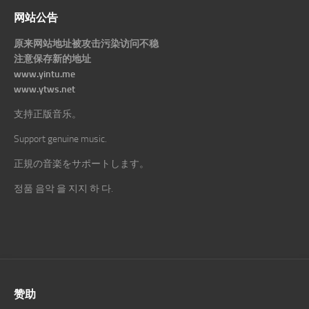
网站公告
原来网站地址被攻击污染访问不稳
注意保存新的地址
www.yintu.me
www.ytws.net
支持正版音乐。
Support genuine music.
正規の音楽をサポートします。
정품 음악 을 지지 하 다.
赞助