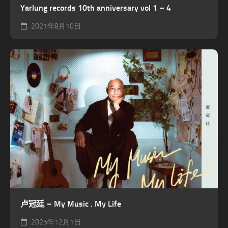
Yarlung records 10th anniversary vol 1 – 4
2021年8月10日
卢冠廷 – My Music . My Life
2025年12月1日