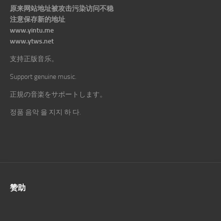
原来网站地址被攻击污染访问不稳
注意保存新的地址
www.yintu.me
www.ytws.net
支持正版音乐。
Support genuine music.
正規の音楽をサポートします。
정품 음악 을 지지 하 다.
赞助