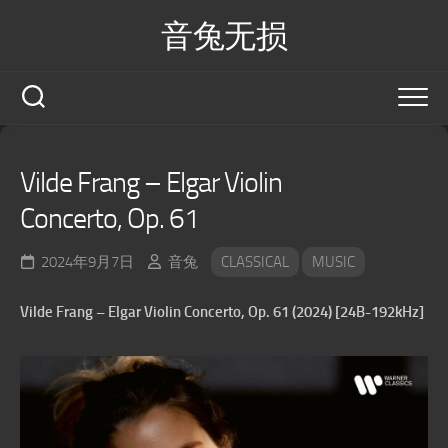
Skip
音兔无损
to
content
Vilde Frang – Elgar Violin
Concerto, Op. 61
2024年9月7日
音兔
CLASSICAL
MUSIC
Vilde Frang – Elgar Violin Concerto, Op. 61 (2024) [24B-192kHz]