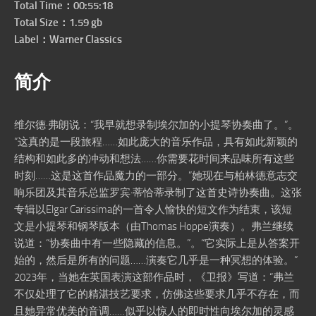
Total Time：00:55:18
Total Size：1.59 gb
Label：Warner Classics
简介
维尔德·弗朗说：“我早就想录制埃尔加的小提琴协奏曲了。”。
“这真的是一段旅程……如此庞大的音乐作品，具有如此新颖的
结构和如此多的冲动和想法……你需要花时间来品味所有这些
时刻……这是这首作品魔力的一部分。”她现在与柏林德意志交
响乐团及其音乐总监罗宾·蒂恰蒂录制了这首史诗协奏曲。这张
专辑以Elgar Carissima的一首令人愉快的短文作为结束，该短
文是小提琴和钢琴版本（由Thomas Hoppe演奏）。弗兰继续
说道：“协奏曲中有一些隐藏的信息。”。“它实际上是从答案开
始的，然后是所有的问题……演奏它几乎是一种冥想的体验。”
2023年，当她在英国表演这部作品时，《卫报》写道：“弗兰
不仅处理了它的精湛技艺要求，仿佛这些要求几乎不存在，而
且她异常优美的音调……似乎以惊人的即时性向埃尔加的灵感