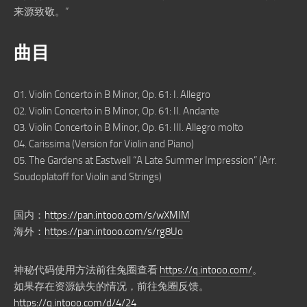
来源致敬。”
曲目
01. Violin Concerto in B Minor, Op. 61: I. Allegro
02. Violin Concerto in B Minor, Op. 61: II. Andante
03. Violin Concerto in B Minor, Op. 61: III. Allegro molto
04. Carissima (Version for Violin and Piano)
05. The Gardens at Eastwell “A Late Summer Impression” (Arr.
Soudoplatoff for Violin and Strings)
国内：
https://pan.intooo.com/s/wXMIM
海外：
https://pan.intooo.com/s/rg8Uo
神秘代码使用方法前往兔圈查看
https://q.intooo.com/
。
如果存在资源缺失的情况，前往兔圈反馈。
https://q.intooo.com/d/4/24