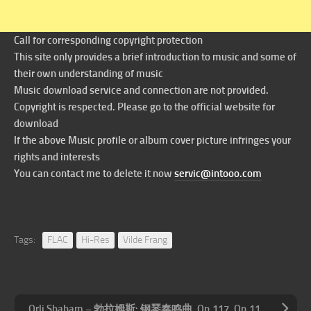
Call for corresponding copyright protection
This site only provides a brief introduction to music and some of
their own understanding of music
Music download service and connection are not provided.
Copyright is respected. Please go to the official website for
download
If the above Music profile or album cover picture infringes your
rights and interests
You can contact me to delete it now
servic@intooo.com
Tags:
FLAC
Hi-Res
Vilde Frang
Orli Shaham – 勃拉姆斯: 钢琴奏鸣曲, Op.117, Op.118 & Op.119