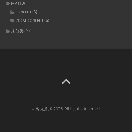
MV
(10)
(3)
CONCERT
(6)
VOCAL CONCERT
未分类
(21)
音兔无损 © 2026. All Rights Reserved.