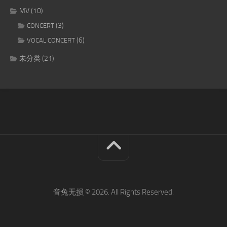
MV
(10)
(3)
CONCERT
(6)
VOCAL CONCERT
未分类
(21)
音兔无损 © 2026. All Rights Reserved.