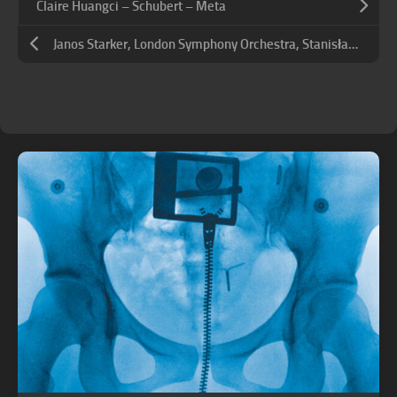
Claire Huangci – Schubert – Meta
Janos Starker, London Symphony Orchestra, Stanisław Skrowaczewski, Antal Doráti – Schumann: Cello Concerto; Lalo: Cello Concerto; Saint-Saëns: Cello Concerto No.1