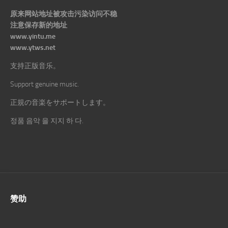
原来网站地址被攻击污染访问不稳
注意保存新的地址
www.yintu.me
www.ytws.net
支持正版音乐。
Support genuine music.
正規の音楽をサポートします。
정품 음악 을 지지 하 다.
赞助