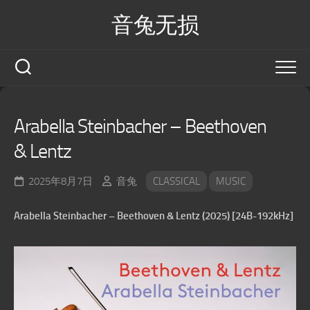
Skip
音兔无损
to
content
Arabella Steinbacher – Beethoven
& Lentz
2025年8月7日
音兔
CLASSICAL
MUSIC
Arabella Steinbacher – Beethoven & Lentz (2025) [24B-192kHz]