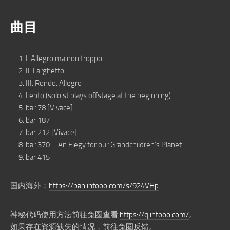
曲目
I. Allegro ma non troppo
II. Larghetto
III. Rondo. Allegro
Lento (soloist plays offstage at the beginning)
bar 78 [Vivace]
bar 187
bar 212 [Vivace]
bar 370 – An Elegy for our Grandchildren’s Planet
bar 415
国内海外：
https://pan.intooo.com/s/924VHp
神秘代码使用方法前往兔圈查看
https://q.intooo.com/
。
如果存在资源缺失的情况，前往兔圈反馈。