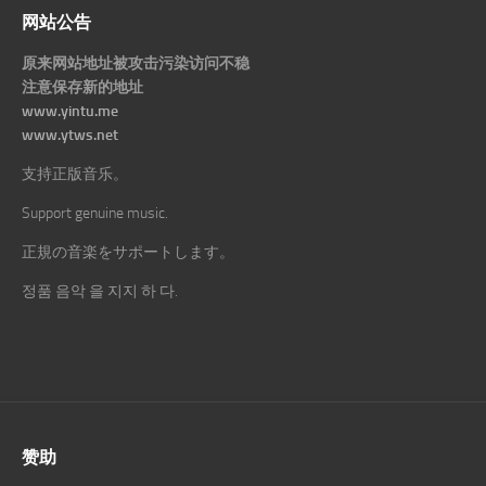
网站公告
原来网站地址被攻击污染访问不稳
注意保存新的地址
www.yintu.me
www.ytws.net
支持正版音乐。
Support genuine music.
正規の音楽をサポートします。
정품 음악 을 지지 하 다.
赞助