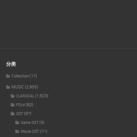
分类
Collection
(17)
MUSIC
(2,955)
(1,923)
CLASSICAL
(82)
FOLK
(97)
OST
(5)
Game OST
(71)
Movie OST