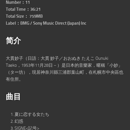
Number：11
Total Time：36:21
Total Size： 759MB
Label：BMG / Sony Music Direct (Japan) Inc
简介
大貫妙子（日語：大貫 妙子／おおぬき たえこ Ounuki
Taeko，1953年11月28日－）是日本的音樂家，暱稱「小妙」
（ター坊），現居神奈川縣三浦郡葉山町，在札幌市中央區也
有住所。
曲目
夏に恋する女たち
幻惑
SIGNE<記号>