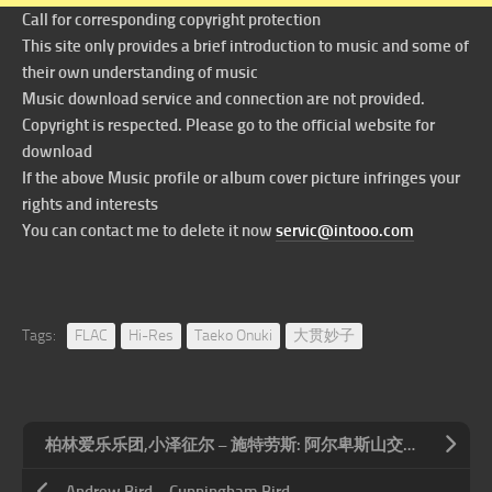
Call for corresponding copyright protection
This site only provides a brief introduction to music and some of
their own understanding of music
Music download service and connection are not provided.
Copyright is respected. Please go to the official website for
download
If the above Music profile or album cover picture infringes your
rights and interests
You can contact me to delete it now
servic@intooo.com
Tags:
FLAC
Hi-Res
Taeko Onuki
大贯妙子
柏林爱乐乐团,小泽征尔 – 施特劳斯: 阿尔卑斯山交响曲