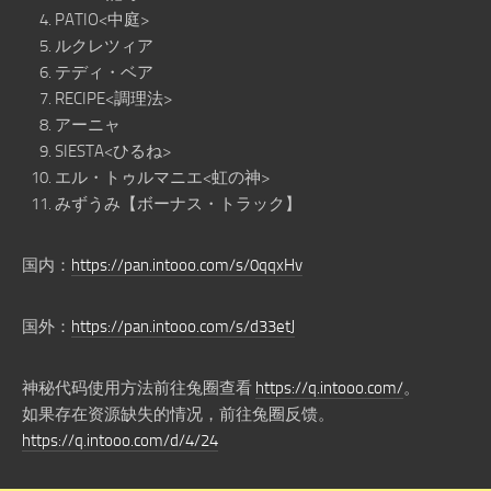
PATIO<中庭>
ルクレツィア
テディ・ベア
RECIPE<調理法>
アーニャ
SIESTA<ひるね>
エル・トゥルマニエ<虹の神>
みずうみ【ボーナス・トラック】
国内：
https://pan.intooo.com/s/0qqxHv
国外：
https://pan.intooo.com/s/d33etJ
神秘代码使用方法前往兔圈查看
https://q.intooo.com/
。
如果存在资源缺失的情况，前往兔圈反馈。
https://q.intooo.com/d/4/24