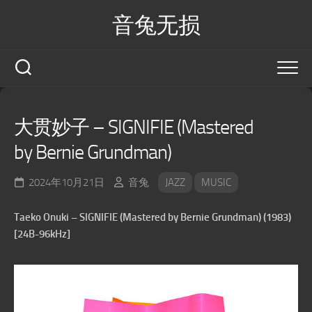
Skip
音兔无损
to
content
大贯妙子 – SIGNIFIE (Mastered
by Bernie Grundman)
2024年10月21日
音兔
JAZZ
MUSIC
Taeko Onuki – SIGNIFIE (Mastered by Bernie Grundman) (1983)
[24B-96kHz]