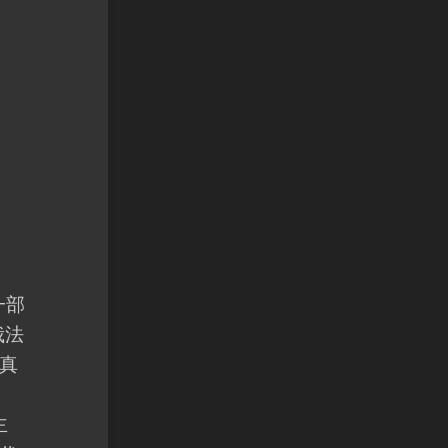
一部
俄法
真
主