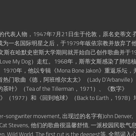
代表人物，1947年7月21日生于伦敦，原名史蒂文·
u）。当他成为一名国际明星之后，于1979年皈依宗教并放弃了
文斯在哈默史密斯大学期间就开始自己创作歌曲并于19
ove My Dog）走红。1968年，斯蒂文斯感染了肺结
70年，他以专辑《Mona Bone Jakon》重返乐坛，
歌曲《德，阿班维尔太太》（Lady D’Arbanville
Tea of the Tillerman，1971）、《数字》
so》（1977）和《回到地球》（Back to Earth，1978
gwriter movement, 出现过的名字有John Denver,
Browne及Cat Stevens, 他们的歌曲很温馨舒情, 一派校园民歌气息
en, Wild World, The first cut is the deepest等, 全部词入