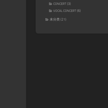
(3)
CONCERT
(6)
VOCAL CONCERT
未分类
(21)