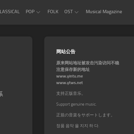
LASSICAL
POP
FOLK
OST
Musical Magazine
JAZZ
Movie
OST
ROCK
Game
R&B
网站公告
OST
原来网站地址被攻击污染访问不稳
注意保存新的地址
www.yintu.me
www.ytws.net
系
支持正版音乐。
Support genuine music.
正規の音楽をサポートします。
정품 음악 을 지지 하 다.