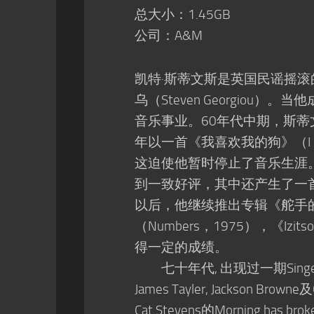
总大小：1.45GB
公司：A&M
凯特·斯蒂文斯是英国民谣摇滚的
乌（Steven Georgio
音乐事业。60年代中期，斯蒂
年以一首《我喜欢我的狗》（I L
这迫使他暂时停止了音乐生涯。19
到一致好评，其中还产生了一首热门
以后，他继续推出专辑《舵手的茶叶》（
（Numbers，1975），《Izit
得一定的成绩。
七十年代, 出现过一期Singer-son
James Tayler, Jackson 
Cat Stevens的Morning has brok