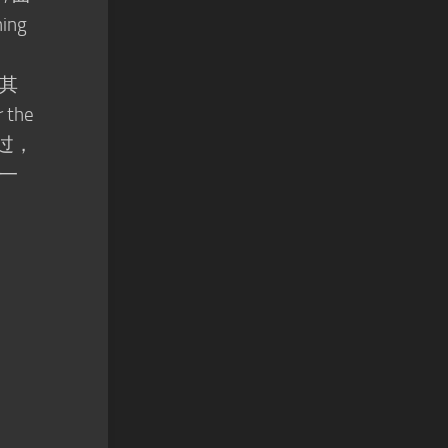
ing
其
the
不过，
一