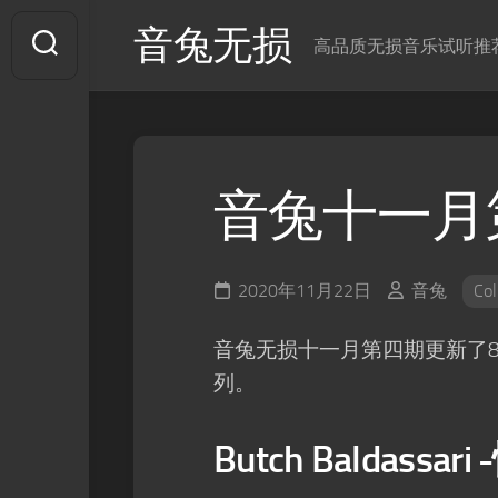
Skip
音兔无损
to
高品质无损音乐试听推
content
音兔十一月
2020年11月22日
音兔
Col
音兔无损十一月第四期更新了
列。
Butch Baldassa