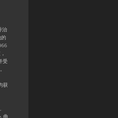
乔治
他的
66
核，
并受
）。
）均获
.
心, 曲