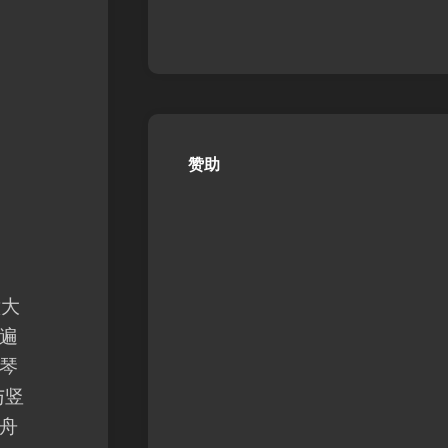
赞助
意大
遍
琴
与竖
舟