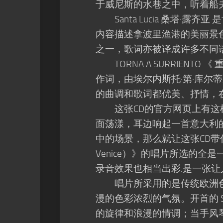
于威尼斯的水巷之中，听着船
Santa Lucia 桑塔·露
内容描述拿波里渔港的美丽景
之一，歌词亦被译成许多不同
TORNA A SURRIENT
作词，由埃尔内斯托·第·库尔
的曲调和歌词都优美、抒情，
这张CD的官方网页上有这样
面荡漾，耳边响起一首意大利
中的场景，那么就让这张CD带你
Venice）》的唱片所选的全
录音效果也相当出彩.是一张让
唱片所采用的是传统欧洲色
漫的色彩浓烈的气氛。开首的 Sa
的旋律和浪漫的情调；当手风