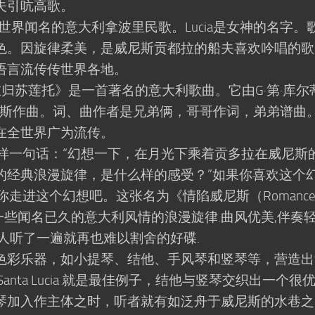
夫引吭高歌。
齐亚 是世界闻名的意大利拿波里民歌。Lucia是女神的名字。
色。因旋律柔美，是威尼斯贡都拉的船夫喜欢吟唱的歌
语言流传传世界各地。
O 《 重归苏莲托》是一首著名的意大利歌曲。它由G·第·库尔
蒂斯作曲。词、曲作者是兄弟俩，哥哥作词，弟弟谱曲
在全世界广为流传。
一句话：“幻想一下，在月光下乘着贡多拉在威尼斯
的经典浪漫旋律，是什么样的感受？”如果你喜欢这个
走进这个幻想吧。这张名为《情陷威尼斯（Romance 
是一些闻名已久的意大利风情的浪漫旋律.曲风优美,伴奏轻
人听了一遍就再也难以割舍的好碟.
彩乐器，如小提琴、结他、手风琴和竖琴等，营造出
nta Lucia 就是最佳例子，结他与竖琴交织出一个很
琴加入作主体之时，听者就有如泛舟于威尼斯的水巷之