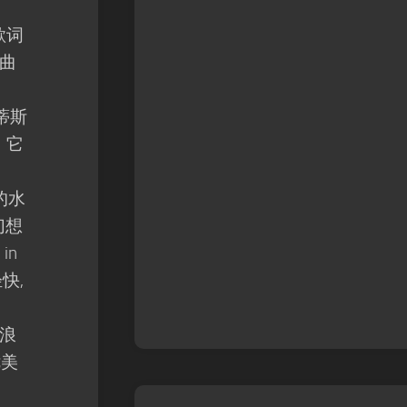
歌词
曲
蒂斯
。它
的水
幻想
in
快,
浪
优美