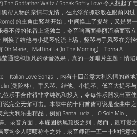
dfather Waltz / Speak Softly Love 令人想起了
大利黑帮人物的亲情与无情，在此浮光掠影般在眼前闪过
oodbye to Rome) 的主角由竖琴开始，中间换上了提琴，又是另
乐器不停的轮番上场独白，令音响画面美丽流畅而富立
nticar 则换了结他与小提琴轮流上埸，竖琴与手风琴在旁
e、Mattinatta (In The Morning)、Torna A
Mio……加上晶莹通透和超凡的录音效果，真的一如唱片主题：情
e – Italian Love Songs ，内有十四首意大利风情的道
olin (曼陀林) 、手风琴、结他、小提琴、低音大提琴
九位乐手合作得非常纯熟和投入，令每件乐器发出至佳
可说完全无懈可击。本碟中的十四首皆可说是金曲中之
精品，例如 Santa Lucia 、 O Sole Mio 、
Oh Marie 等。录音方面，本碟固然属顶级之列，然而，最可贵
隔度均令人啧啧称奇之外，录音师还一五一十地把意大