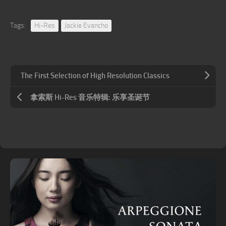
Tags:
Hi-Res
Jackie Evancho
The First Selection of High Resolution Classics
拿索斯 Hi-Res 音乐特辑: 乐享圣诞节