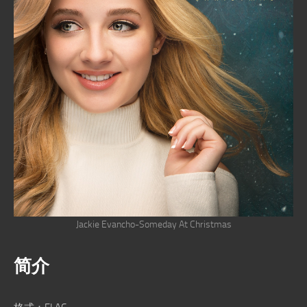
Jackie Evancho-Someday At Christmas
简介