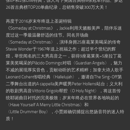
张EP和2张Live特典，惊人写下美国古典榜6张冠军作品、多达
26首古典榜TOP20单曲纪录，总销售突破300万大关！
再度于2016岁末年终送上圣诞特辑
《Someday at Christmas》，Jackie利用天籁般美声，陪伴乐迷
度过这一季最温馨舒适的佳节。同名开场曲
〈Someday at Christmas〉，演绎身拥25座葛莱美喝采的传奇
Stevie Wonder于1967年送上祝福之作；超过半个世纪的辉
煌，举世闻名的三大男高音之一，获得9座葛莱美+5座拉丁葛
莱美奖喝采的Plácido Domingo对唱〈Guardian Angels〉，魅力
不减的展现厚实音色，贡献动听的艺术精粹；加拿大诗人歌手
Leonard Cohen传唱经典〈Hallelujah〉，邀请自The Sing-Off第
二季舞台出道的A cappella美声暖男Peter Hollens站台；义大利
的歌剧男高音Vittorio Grigolo帮腔〈O Holy Night〉，将这首传
统耶诞曲目衬托的完美极致；岁末年终必在世界各地响起的
〈Have Yourself A Merry Little Christmas〉和
〈Little Drummer Boy〉，小贾姬确切捕捉出悠扬音符的迷人特
质！