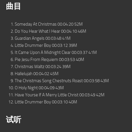
曲目
Someday At Christmas 00:04:20 52M
Do You Hear What I Hear 00:04:10 46M
Guardian Angels 00:03:48 41M
Little Drummer Boy 00:03:12 39M
It Came Upon A Midnight Clear 00:03:37 41M
Pie Jesu From Requiem 00:03:53 40M
Christmas Waltz 00:03:24 39M
Hallelujah 00:04:02 45M
The Christmas Song Chestnuts Roast 00:03:58 43M
O Holy Night 00:04:09 43M
Have Yourse lf A Merry Little Christ 00:03:49 42M
Little Drummer Boy 00:03:10 40M
试听