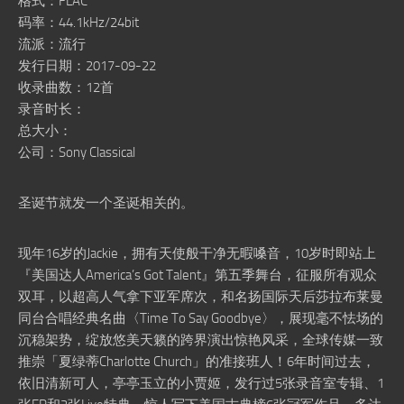
格式：FLAC
码率：44.1kHz/24bit
流派：流行
发行日期：2017-09-22
收录曲数：12首
录音时长：
总大小：
公司：Sony Classical
圣诞节就发一个圣诞相关的。
现年16岁的Jackie，拥有天使般干净无暇嗓音，10岁时即站上
『美国达人America’s Got Talent』第五季舞台，征服所有观众
双耳，以超高人气拿下亚军席次，和名扬国际天后莎拉布莱曼
同台合唱经典名曲〈Time To Say Goodbye〉，展现毫不怯场的
沉稳架势，绽放悠美天籁的跨界演出惊艳风采，全球传媒一致
推崇「夏绿蒂Charlotte Church」的准接班人！6年时间过去，
依旧清新可人，亭亭玉立的小贾姬，发行过5张录音室专辑、1