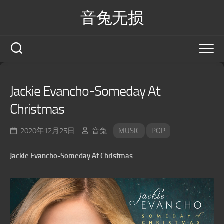
Skip
音兔无损
to
content
Jackie Evancho-Someday At
Christmas
2020年12月25日
音兔
MUSIC
POP
Jackie Evancho-Someday At Christmas