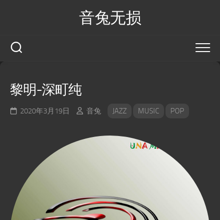
Skip
音兔无损
to
content
黎明-深町纯
2020年3月19日
音兔
JAZZ
MUSIC
POP