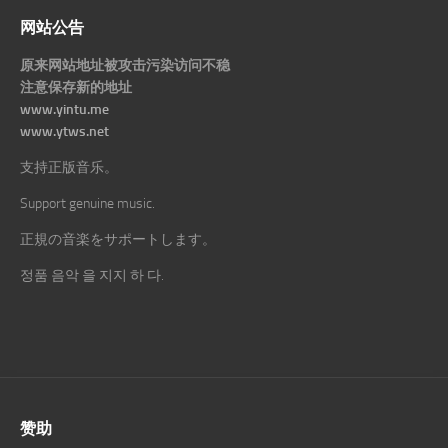
网站公告
原来网站地址被攻击污染访问不稳
注意保存新的地址
www.yintu.me
www.ytws.net
支持正版音乐。
Support genuine music.
正規の音楽をサポートします。
정품 음악 을 지지 하 다.
赞助