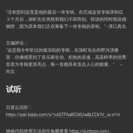
“没有想到这竟是他的最后一张专辑。在完成这张专辑录制仅
３个月后，深町先生突然和我们不辞而别。惊讶的同时我深感
惋惜，因为原本我们正在筹备下一张专辑的录制。”- 泽口真生
主编评论：
“这是我今年听过的最深刻的专辑，在深町先生的即兴演奏
里，仿佛感受到了音乐家生动、炽热的灵魂，高采样率的优秀
音质为专辑更添亮点，每一首都具有直击人心的能量。” －
尚文
试听
百度云试听：
https://pan.baidu.com/s/1utGTFAaRCGKUwBLCC67V_w
arh9
神秘代码使用方法前往兔圈查看
https://q.intooo.com/
。