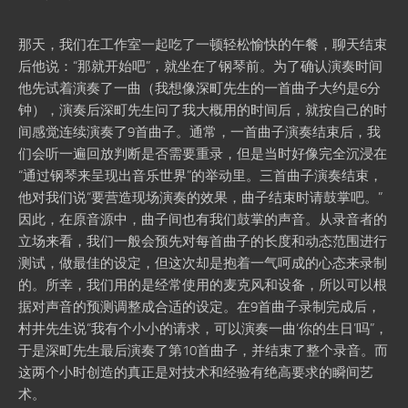
那天，我们在工作室一起吃了一顿轻松愉快的午餐，聊天结束
后他说：“那就开始吧”，就坐在了钢琴前。为了确认演奏时间
他先试着演奏了一曲（我想像深町先生的一首曲子大约是6分
钟），演奏后深町先生问了我大概用的时间后，就按自己的时
间感觉连续演奏了9首曲子。通常，一首曲子演奏结束后，我
们会听一遍回放判断是否需要重录，但是当时好像完全沉浸在
“通过钢琴来呈现出音乐世界”的举动里。三首曲子演奏结束，
他对我们说“要营造现场演奏的效果，曲子结束时请鼓掌吧。”
因此，在原音源中，曲子间也有我们鼓掌的声音。从录音者的
立场来看，我们一般会预先对每首曲子的长度和动态范围进行
测试，做最佳的设定，但这次却是抱着一气呵成的心态来录制
的。所幸，我们用的是经常使用的麦克风和设备，所以可以根
据对声音的预测调整成合适的设定。在9首曲子录制完成后，
村井先生说“我有个小小的请求，可以演奏一曲‘你的生日’吗”，
于是深町先生最后演奏了第10首曲子，并结束了整个录音。而
这两个小时创造的真正是对技术和经验有绝高要求的瞬间艺
术。