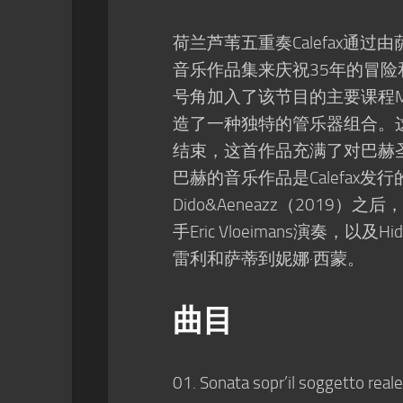
荷兰芦苇五重奏Calefax通过由萨克斯演
音乐作品集来庆祝35年的冒险和多
号角加入了该节目的主要课程Musika
造了一种独特的管乐器组合。这张专辑
结束，这首作品充满了对巴赫
巴赫的音乐作品是Calefax发行
Dido&Aeneazz（201
手Eric Vloeimans演奏，
雷利和萨蒂到妮娜·西蒙。
曲目
01. Sonata sopr’il soggetto reale