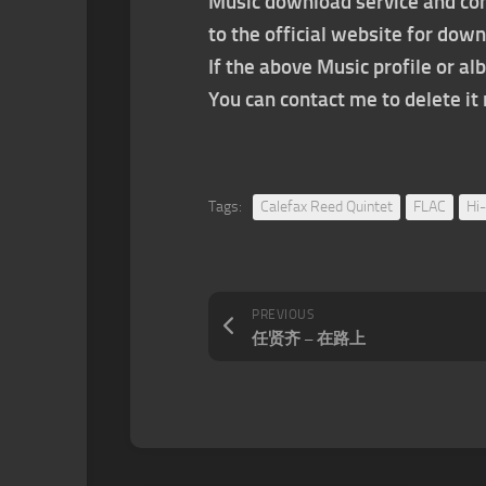
Music download service and con
to the official website for dow
If the above Music profile or al
You can contact me to delete i
Tags:
Calefax Reed Quintet
FLAC
Hi
PREVIOUS
任贤齐 – 在路上