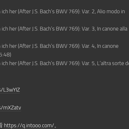
h her (After J.S. Bach’s BWV 769): Var. 2, Alio modo in
 her (After J.S. Bach’s BWV 769): Var. 3, In canone alla
h her (After J.S. Bach’s BWV 769): Var. 4, In canone
5:48)
 her (After J.S. Bach’s BWV 769): Var. 5, L’altra sorte d
s/L3wYIZ
/s/mXZatv
看
https://q.intooo.com/
。