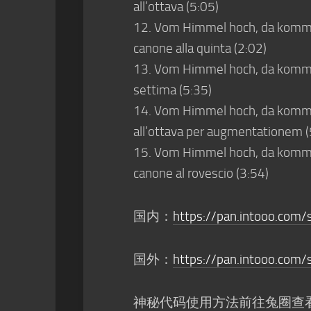
all’ottava (5:05)
12. Vom Himmel hoch, da komm ic
canone alla quinta (2:02)
13. Vom Himmel hoch, da komm ich
settima (5:35)
14. Vom Himmel hoch, da komm ic
all’ottava per augmentationem (
15. Vom Himmel hoch, da komm ich
canone al rovescio (3:54)
国内：
https://pan.intooo.com/
国外：
https://pan.intooo.com
神秘代码使用方法前往兔圈查