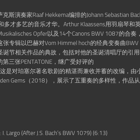
奏家Raaf Hekkema编排的Johann Sebastian Ba
才多艺的音乐才华。Arthur Klaassens用羽扇琴和
lisches Opfer以及14个Canons BWV 1087的合
以巴赫对Vom Himmel hoch的经典变奏曲BWV 
圣诞节相关作品的典故，包括对他的圣诞清唱厅的引用
的第三张PENTATONE，继广受好评的
9）之后，这是对珀塞尔著名歌剧的精湛而兼收并蓄的改编，由
以及Hidden Gems（2018），展示了五重奏的多样性，作品
: I. Largo (After J.S. Bach’s BWV 1079) (6:13)