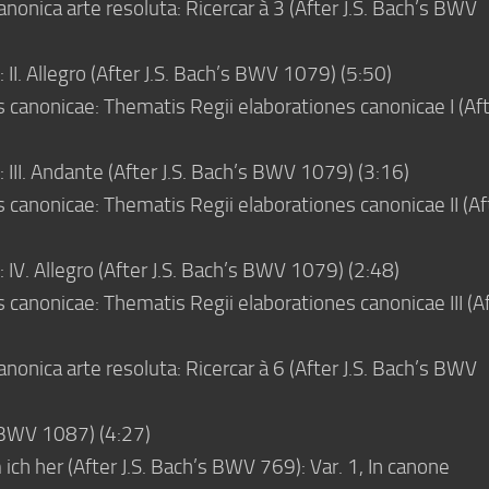
canonica arte resoluta: Ricercar à 3 (After J.S. Bach’s BWV
 II. Allegro (After J.S. Bach’s BWV 1079) (5:50)
 canonicae: Thematis Regii elaborationes canonicae I (Af
: III. Andante (After J.S. Bach’s BWV 1079) (3:16)
 canonicae: Thematis Regii elaborationes canonicae II (Af
: IV. Allegro (After J.S. Bach’s BWV 1079) (2:48)
 canonicae: Thematis Regii elaborationes canonicae III (A
canonica arte resoluta: Ricercar à 6 (After J.S. Bach’s BWV
s BWV 1087) (4:27)
h her (After J.S. Bach’s BWV 769): Var. 1, In canone