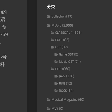
分类
ch的
Collection
(17)
英语
MUSIC
(2,955)
奏，创
(1,923)
CLASSICAL
769
(82)
FOLK
。
(97)
OST
(5)
Game OST
小号
(71)
Movie OST
从科
(860)
POP
(238)
JAZZ
(12)
R&B
(94)
ROCK
Musical Magazine
(60)
MV
(10)