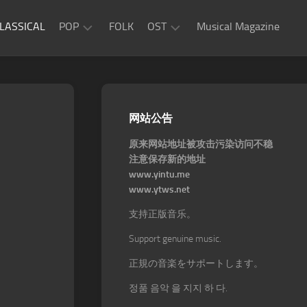
LASSICAL
POP
FOLK
OST
Musical Magazine
JAZZ
Movie
OST
ROCK
Game
R&B
网站公告
OST
原来网站地址被攻击污染访问不稳
注意保存新的地址
www.yintu.me
www.ytws.net
支持正版音乐。
Support genuine music.
正規の音楽をサポートします。
정품 음악 을 지지 하 다.