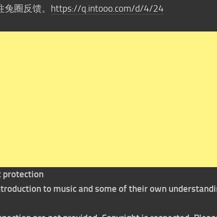
往兔圈反馈。
https://q.intooo.com/d/4/24
t protection
 introduction to music and some of their own understand