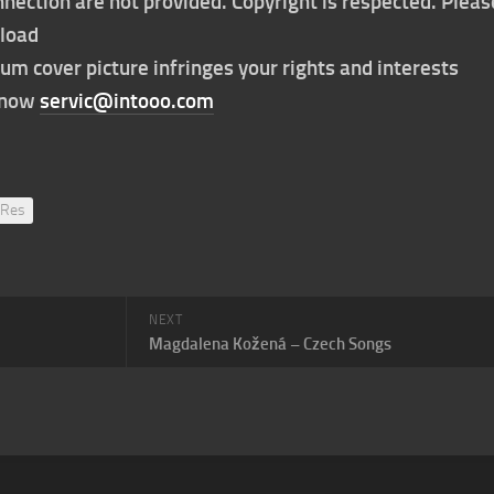
nection are not provided. Copyright is respected. Pleas
nload
bum cover picture infringes your rights and interests
t now
servic@intooo.com
-Res
NEXT
Magdalena Kožená – Czech Songs