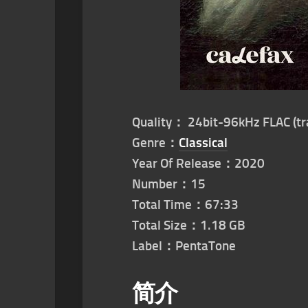
Quality： 24bit-96kHz FLAC (tr
Genre：
Classical
Year Of Release：2020
Number：15
Total Time：67:33
Total Size：1.18 GB
Label：PentaTone
简介