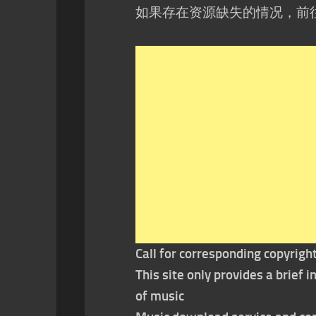
如果存在资源缺失的情况，前
Call for corresponding copyrigh
This site only provides a brief
of music