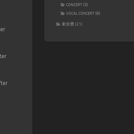
(3)
CONCERT
(6)
VOCAL CONCERT
未分类
(21)
ter
ter
fter