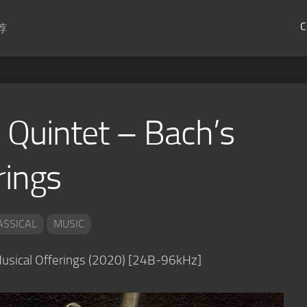
C
荐
 Quintet – Bach’s
rings
ASSICAL
MUSIC
Musical Offerings (2020) [24B-96kHz]