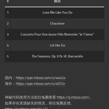
#
曲目
1
Love Me Like You Do
2
Chaconne
3
Concerto Pour Une Jeune Fille Nommée “Je T’aime”
4
Let Her Go
5
The Seasons, Op 37b: VI. Barcarolle
国内：
https://pan.intooo.com/s/xe4Uo
海外：
https://pan.intooo.com/s/oGYUr
神秘代码使用方法前往兔圈查看
https://q.intooo.com/
。
如果存在资源缺失的情况，前往兔圈反馈。