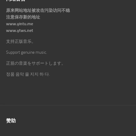
原来网站地址被攻击污染访问不稳
注意保存新的地址
www.yintu.me
www.ytws.net
支持正版音乐。
Support genuine music.
正規の音楽をサポートします。
정품 음악 을 지지 하 다.
赞助