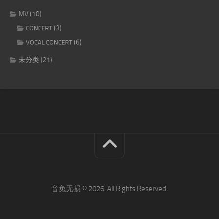
MV
(10)
(3)
CONCERT
(6)
VOCAL CONCERT
未分类
(21)
音兔无损 © 2026. All Rights Reserved.