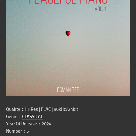
Quality：Hi-Res | FLAC | 96kHz/24bit
Genre：
CLASSICAL
Year Of Release：2024
Number：5