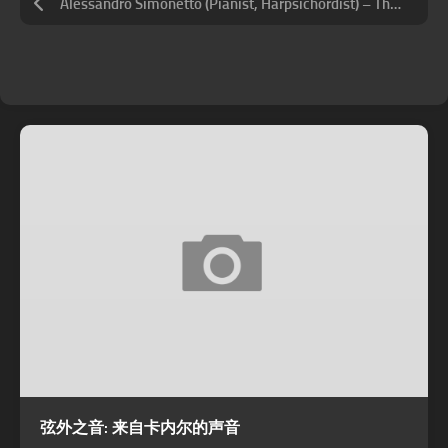
Alessandro Simonetto (Pianist, Harpsichordist) – The Music of Erik Satie The Anniversary (1925-2025)
弦外之音: 来自卡内尔的声音