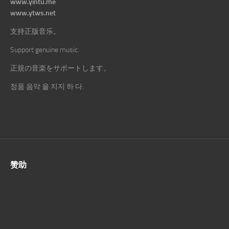
www.yintu.me
www.ytws.net
支持正版音乐。
Support genuine music.
正規の音楽をサポートします。
정품 음악 을 지지 하 다.
赞助