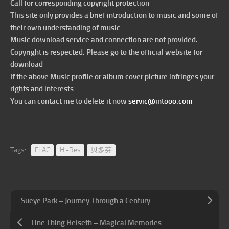
Call for corresponding copyright protection
This site only provides a brief introduction to music and some of
their own understanding of music
Music download service and connection are not provided.
Copyright is respected. Please go to the official website for
download
If the above Music profile or album cover picture infringes your
rights and interests
You can contact me to delete it now
servic@intooo.com
Tags:
FLAC
Hi-Res
贝多芬
Sueye Park – Journey Through a Century
Tine Thing Helseth – Magical Memories