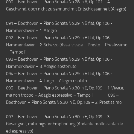
090 – Beethoven – Piano Sonata No.28 in A, Op.101 – 4.
Geschwind, doch nicht zu sehr und mit Entschlossenheit (Allegro)
091 – Beethoven – Piano Sonata No.29 in B flat, Op.106 -
Hammerklavier – 1. Allegro
092 – Beethoven – Piano Sonata No.29 in B flat, Op.106 -
Hammerklavier – 2. Scherzo (Assai vivace – Presto – Prestissimo
– Tempo I)
093 – Beethoven – Piano Sonata No.29 in B flat, Op.106 -
Hammerklavier – 3. Adagio sostenuto
094 – Beethoven – Piano Sonata No.29 in B flat, Op.106 -
Hammerklavier – 4. Largo – Allegro risoluto
095 – Beethoven – Piano Sonata No.30 in E, Op.109 – 1. Vivace,
ma non troppo – Adagio espressivo – Tempo I 096 –
Beethoven – Piano Sonata No.30 in E, Op.109 – 2. Prestissimo
097 – Beethoven – Piano Sonata No.30 in E, Op.109 – 3.
Gesangvoll, mit innigster Empfindung (Andante molto cantabile
ed espressivo)