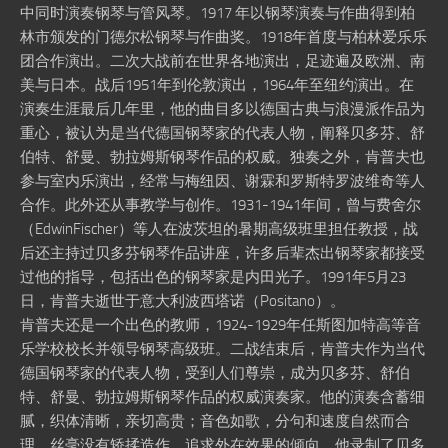
中同时演奏钢琴与管风琴。1917 年以钢琴演奏与作曲得到柏
林市颁发的门德尔松钢琴与作曲奖。1918年首度与柏林爱乐乐
团合作演出。二次大战前在世界各地演出，足迹遍及欧洲、南
美与日本。战后1951年到伦敦演出，1964年至纽约演出。在
演奏生涯最后几年里，他的曲目多以德国古典与浪漫派作品为
重心，被认为是当代德国钢琴家的代表人物，阐释贝多芬、舒
伯特、舒曼、勃拉姆斯钢琴作品的权威。独奏之外，肯普夫也
参与室内乐演出，经常与梅纽因、谢霖和罗斯特罗波维奇等人
合作。此外还从事教学与创作。1931-1941年间，曾与费舍尔
（EdwinFischer）等人在波茨坦的暑期高级班里担任教授，战
后还主持过贝多芬钢琴作品讲座，许多后辈杰出钢琴家都接受
过他的指导，包括出色的钢琴家是内田光子。1991年5月23
日，肯普夫逝世于意大利波西塔诺（Positano）。
肯普夫还是一个出色的教师，1924-1929年任斯图加特高等音
乐学校校长并领导钢琴高级班。二战结束后，肯普夫作为当代
德国钢琴家的代表人物，受到人们尊崇，成为贝多芬、舒伯
特、舒曼、勃拉姆斯钢琴作品的权威演奏家。他的演奏含蓄细
腻，织体清晰，亲切高贵；音色如歌，分句和速度自然而合
理，丝毫没有矫揉造作、追求外在效果的倾向。他录制了贝多