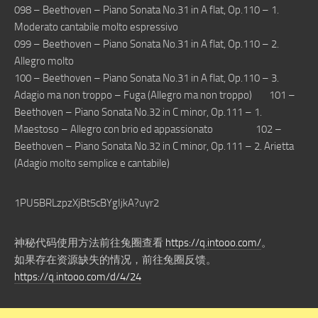
098 – Beethoven – Piano Sonata No.31 in A flat, Op.110 – 1.
Moderato cantabile molto espressivo
099 – Beethoven – Piano Sonata No.31 in A flat, Op.110 – 2.
Allegro molto
100 – Beethoven – Piano Sonata No.31 in A flat, Op.110 – 3.
Adagio ma non troppo – Fuga (Allegro ma non troppo) 101 –
Beethoven – Piano Sonata No.32 in C minor, Op.111 – 1.
Maestoso – Allegro con brio ed appassionato 102 –
Beethoven – Piano Sonata No.32 in C minor, Op.111 – 2. Arietta
(Adagio molto semplice e cantabile)
1PU5BRLzpzXjBt5cBYgIjkA?uyr2
神秘代码使用方法前往兔圈查看
https://q.intooo.com/
。
如果存在资源缺失的情况，前往兔圈反馈。
https://q.intooo.com/d/4/24