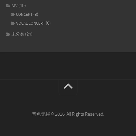
MV
(10)
(3)
CONCERT
(6)
VOCAL CONCERT
未分类
(21)
音兔无损 © 2026. All Rights Reserved.