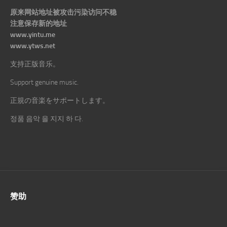
原来网站地址被攻击污染访问不稳
注意保存新的地址
www.yintu.me
www.ytws.net
支持正版音乐。
Support genuine music.
正規の音楽をサポートします。
정품 음악 을 지지 하 다.
赞助