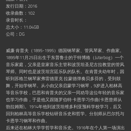
发行日期：2016
收录曲数：102
录音时长：
总大小：11.04GB
公司：DG
威廉·肯普夫（1895-1995）德国钢琴家、管风琴家、作曲家。
1895年11月25日出生于东普鲁士的于特博格（Jüterbog）一个
音乐家庭，父亲是皇家音乐主管和波茨坦圣尼古拉教堂的管风
琴师。同时也是波茨坦宫廷乐队的队长。在肯普夫幼年时，因
听到苏格兰钢琴家弗雷德里克·拉蒙德弹奏贝多芬的，受到鼓
舞，开始学钢琴。从小由父亲启蒙学习钢琴，9岁进入柏林高
等音乐学校，巴思和肯普夫的父亲一同劝导这位年轻的音乐家
也学习作曲，于是他又跟随罗伯特·卡恩学习作曲(卡恩曾师从
勃拉姆斯)。1914年他到波茨坦维多利亚预科学校学习，后又
回到柏林高等音乐学校钻研音乐史和哲学。分别师从巴尔托与
卡恩学习钢琴和作曲。
后来还在柏林大学学哲学和音乐史。1916年在个人第一场演出