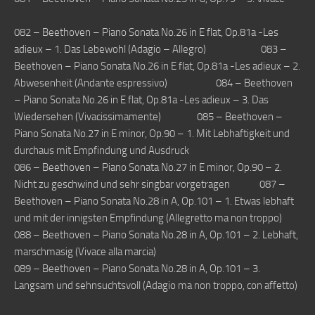
082 – Beethoven – Piano Sonata No.26 in E flat, Op.81a -Les
adieux – 1. Das Lebewohl (Adagio – Allegro) 083 –
Beethoven – Piano Sonata No.26 in E flat, Op.81a -Les adieux – 2.
Abwesenheit (Andante espressivo) 084 – Beethoven
– Piano Sonata No.26 in E flat, Op.81a -Les adieux – 3. Das
Wiedersehen (Vivacissimamente) 085 – Beethoven –
Piano Sonata No.27 in E minor, Op.90 – 1. Mit Lebhaftigkeit und
durchaus mit Empfindung und Ausdruck
086 – Beethoven – Piano Sonata No.27 in E minor, Op.90 – 2.
Nicht zu geschwind und sehr singbar vorgetragen 087 –
Beethoven – Piano Sonata No.28 in A, Op.101 – 1. Etwas lebhaft
und mit der innigsten Empfindung (Allegretto ma non troppo)
088 – Beethoven – Piano Sonata No.28 in A, Op.101 – 2. Lebhaft,
marschmasig (Vivace alla marcia)
089 – Beethoven – Piano Sonata No.28 in A, Op.101 – 3.
Langsam und sehnsuchtsvoll (Adagio ma non troppo, con affetto)