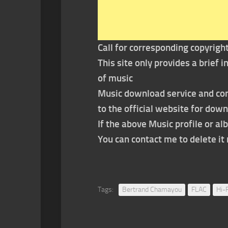
Call for corresponding copyrigh
This site only provides a brief
of music
Music download service and con
to the official website for dow
If the above Music profile or al
You can contact me to delete i
Tags:
Bertrand Chamayou
FLAC
Hi-