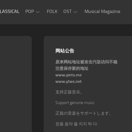
LASSICAL
POP
FOLK
OST
Musical Magazine
JAZZ
Movie
OST
ROCK
Game
R&B
网站公告
OST
原来网站地址被攻击污染访问不稳
注意保存新的地址
www.yintu.me
www.ytws.net
支持正版音乐。
Support genuine music.
正規の音楽をサポートします。
정품 음악 을 지지 하 다.