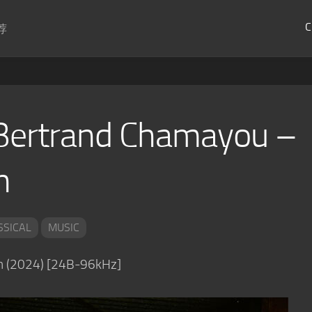
C
荐
,Bertrand Chamayou –
n
SSICAL
MUSIC
2024) [24B-96kHz]