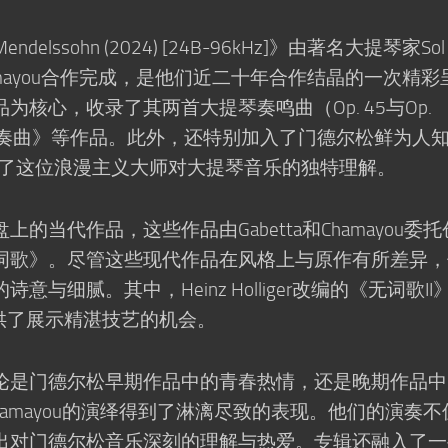
lssohn (2024) [24B-96kHz]》由著名大提琴家Sol
nd Chamayou合作完成，是他们近二十年合作结晶的一次精彩
核心，收录了其两首大提琴奏鸣曲（Op. 45与Op.
协奏曲》等作品。此外，还特别加入了门德尔松鲜为人
lo》，展现了这位浪漫主义大师对大提琴音乐的独特理解。
当代作品，这些作品由Gabetta和Chamayou委托
词歌》。尽管这些现代作品在风格上与原作有所差异，
与细腻。其中，Heinz Holliger改编的《无词歌II
ta提供了展示精湛技艺的机会。
论是门德尔松早期作品中的青春热情，还是晚期作品中
Chamayou的演绎得到了淋漓尽致的表现。他们的演奏不
出对门德尔松音乐深刻的理解与热爱。专辑还融入了一