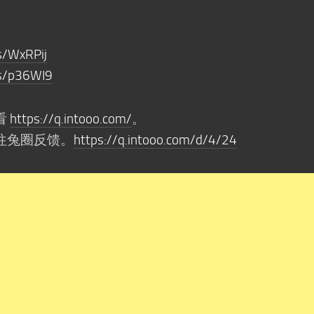
s/WxRPij
/s/p36WI9
看
https://q.intooo.com/
。
往兔圈反馈。
https://q.intooo.com/d/4/24