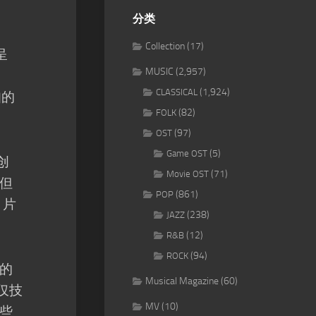
分类
Collection
(17)
呈
MUSIC
(2,957)
(1,924)
CLASSICAL
知的
(82)
FOLK
(97)
OST
(5)
Game OST
创
(71)
Movie OST
但
(861)
POP
》片
(238)
JAZZ
(12)
R&B
(94)
ROCK
的
Musical Magazine
(60)
仅技
MV
(10)
些