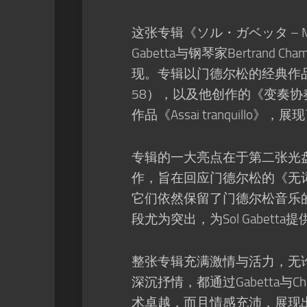
这张专辑《ソル・ガベッタ – Mende
Gabetta与钢琴家Bertra
现。专辑以门德尔松的经典作品为
58），以及他创作的《变奏
作品《Assai tranquil
专辑的一大亮点在于第二张光盘上的
作，旨在回应门德尔松的《无
它们依然保留了门德尔松音乐的诗意
段尤为突出，为Sol Gabet
整张专辑充满激情与活力，无
深沉抒情，都通过Gabetta与
术卓越，而且情感充沛，展现