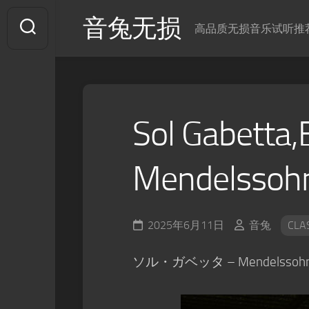
Skip
音兔无损
to
高品质无损音乐试听推
content
Sol Gabetta
Mendelssoh
2025年6月11日
音兔
CLA
ソル・ガベッタ – Mendelssohn (