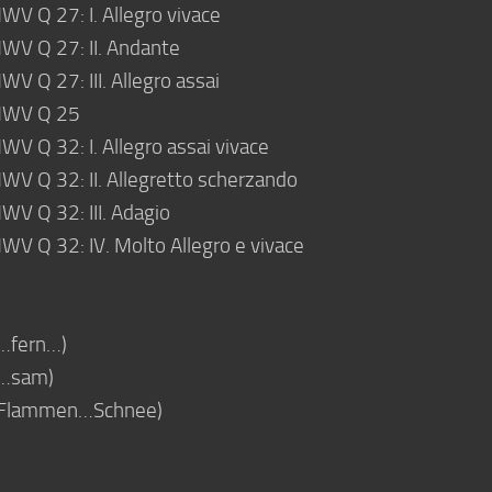
WV Q 27: I. Allegro vivace
MWV Q 27: II. Andante
V Q 27: III. Allegro assai
, MWV Q 25
WV Q 32: I. Allegro assai vivace
WV Q 32: II. Allegretto scherzando
WV Q 32: III. Adagio
WV Q 32: IV. Molto Allegro e vivace
(…fern…)
 (…sam)
: (Flammen…Schnee)