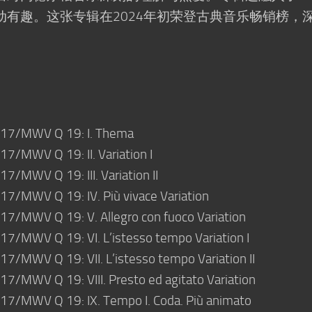
有趣。这张专辑在2024年初荣登古典音乐畅销榜，
. 17/MWV Q 19: I. Thema
 17/MWV Q 19: II. Variation I
17/MWV Q 19: III. Variation II
 17/MWV Q 19: IV. Più vivace Variation
 17/MWV Q 19: V. Allegro con fuoco Variation
 17/MWV Q 19: VI. L’istesso tempo Variation I
 17/MWV Q 19: VII. L’istesso tempo Variation II
 17/MWV Q 19: VIII. Presto ed agitato Variation
. 17/MWV Q 19: IX. Tempo I. Coda. Più animato