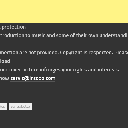
t protection
 introduction to music and some of their own understand
nection are not provided. Copyright is respected. Pleas
nload
bum cover picture infringes your rights and interests
t now
servic@intooo.com
Res
Sol Gabetta