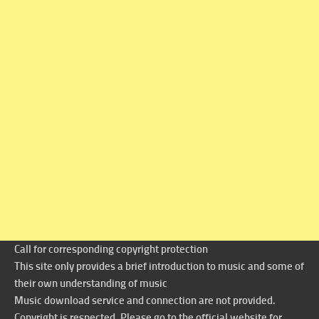
Call for corresponding copyright protection
This site only provides a brief introduction to music and some of
their own understanding of music
Music download service and connection are not provided.
Copyright is respected. Please go to the official website for