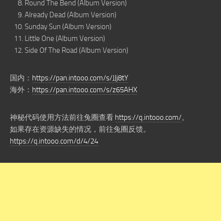
Round The Bend (Album Version)
Already Dead (Album Version)
Sunday Sun (Album Version)
Little One (Album Version)
Side Of The Road (Album Version)
国内：
https://pan.intooo.com/s/JJj8tY
海外：
https://pan.intooo.com/s/z65AHX
神秘代码使用方法前往兔圈查看
https://q.intooo.com/
。
如果存在资源缺失的情况，前往兔圈反馈。
https://q.intooo.com/d/4/24