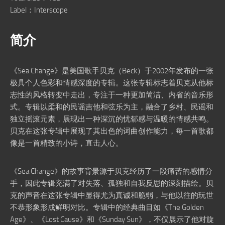
Label：Interscope
简介
《Sea Change》是美国歌手贝克（Beck）于2002年发布的一张
极具个人色彩和情感深度的专辑。这张专辑标志着贝克从他标
志性的风格转变中走出，专注于一种更加简洁、内省的音乐形
式。专辑以柔和的民谣吉他和弦乐为主，融合了乡村、民谣和
独立摇滚元素，展现出一种深沉的忧郁感与温暖的情感共鸣。
贝克在这张专辑中展现了其出色的词曲创作能力，每一首歌都
像是一首精致的小诗，直击人心。
《Sea Change》的故事背景源于贝克经历了一段痛苦的感情分
手，因此专辑充满了对失落、孤独和自我反思的深刻描绘。贝
克的声音在这张专辑中显得尤为真诚和脆弱，与他以往的玩世
不恭形象形成鲜明对比。专辑中的经典曲目如《The Golden
Age》、《Lost Cause》和《Sunday Sun》，不仅展示了他对旋