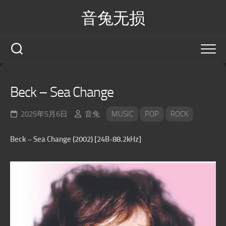
Skip
音兔无损
to
content
Beck – Sea Change
2025年5月6日
音兔
MUSIC
POP
ROCK
Beck – Sea Change (2002) [24B-88.2kHz]