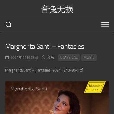
Skip
音兔无损
to
content
Margherita Santi – Fantasies
2024年11月18日
音兔
CLASSICAL
MUSIC
Margherita Santi – Fantasies (2024) [24B-96kHz]