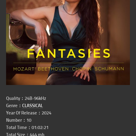
Quality：24B-96kHz
Genre：
CLASSICAL
Year Of Release：2024
Number：10
Total Time：01:02:21
Total Size：444 mb