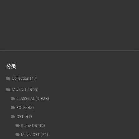
分类
Collection
(17)
MUSIC
(2,955)
(1,923)
CLASSICAL
(82)
FOLK
(97)
OST
(5)
Game OST
(71)
Movie OST