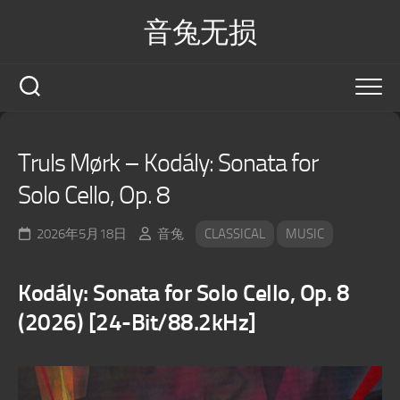
Skip
音兔无损
to
content
Truls Mørk – Kodály: Sonata for
Solo Cello, Op. 8
2026年5月18日
音兔
CLASSICAL
MUSIC
Kodály: Sonata for Solo Cello, Op. 8
(2026) [24-Bit/88.2kHz]