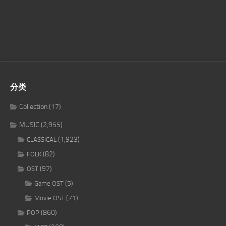
分类
Collection
(17)
MUSIC
(2,955)
(1,923)
CLASSICAL
(82)
FOLK
(97)
OST
(5)
Game OST
(71)
Movie OST
(860)
POP