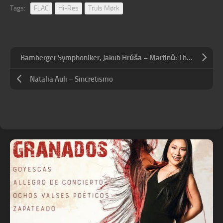
Tags:
FLAC
Hi-Res
Truls Mørk
Bamberger Symphoniker, Jakub Hrůša – Martinů: The Symphonies
Natalia Auli – Sincretismo